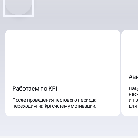
Ав
Работаем по KPI
Нац
нес
После проведения тестового периода —
и п
переходим на kpi систему мотивации.
для