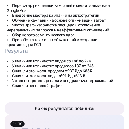
Пересмотр рекламных кампаний в связи с отказом от
Google Ads
Внедрение мастера кампаний на автостратегии
Обучение кампаний на основе оптимизации затрат
Чистка трафика: очистка площадок, отключение
нерелевантных запросов и неэффективных объявлений
Сбор нового семантического ядра
Проработка текстовых объявлений и создание
креативов для РСЯ
Результат
Увеличили количество лидов со 186 до 274
Увеличили количество продаж со 137 до 245
Снизили стоимость продажи с 937 ₽ до 685 ₽
Снизили стоимость лида с 691 ₽ до 613 ₽
Успешно протестировали и внедрили мастер кампаний
Снизили нецелевой трафик
Каких результатов добились
БЫЛО