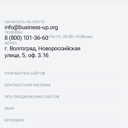
ИНТЕРНЕТЕ
НАПИСАТЬ НА ПОЧТУ
info@business-up.org
Агентство Business up предоставляет
ТЕЛЕФОН
профессиональные услуги SERM: аудит репутации,
8 (800) 101-36-60
/ Пн-Пт, 09:00–19:00 мск
стратегия управления, работа с отзывами и
АДРЕС
продвижение сайта. Мы настраиваем управление
г. Волгоград, Новороссийская
репутацией компании в интернете под задачи бизнеса
улица, 5, оф. 3.16
— от мониторинга до отчётов. Также предлагаем
управление репутацией на картах, в соцсетях и на
отзовиках.
РАЗРАБОТКА САЙТОВ
Разработка сайтов
КОНТЕКСТНАЯ РЕКЛАМА
Лендинги
Контекстная реклама
SEO-ПРОДВИЖЕНИЕ САЙТОВ
Интернет-магазины
Настройка Яндекс Директ
SEO-продвижение сайтов
SMM
Комплексные аудиты
Ведение Яндекс Директ
Продвижение в Яндексе
SMM
БРЕНДИНГ
Корпоративные сайты
Аудит Яндекс Директ
Продвижение в Google