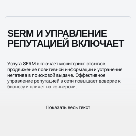
инструментов.
отзывы, но и управление репутацией в поисковых
системах — Яндекс и Google. Мы оптимизируем
поисковую выдачу, выстраиваем позитивный
информационный фон и защищаем бренд от
негатива. Это актуально как для бизнеса, так и для
SERM И УПРАВЛЕНИЕ
персонального имиджа.
РЕПУТАЦИЕЙ ВКЛЮЧАЕТ
Услуга SERM включает мониторинг отзывов,
продвижение позитивной информации и устранение
негатива в поисковой выдаче. Эффективное
управление репутацией в сети повышает доверие к
бизнесу и влияет на конверсии.
Показать весь текст
АГЕНТСТВО УПРАВЛЕНИЯ
РЕПУТАЦИЕЙ В