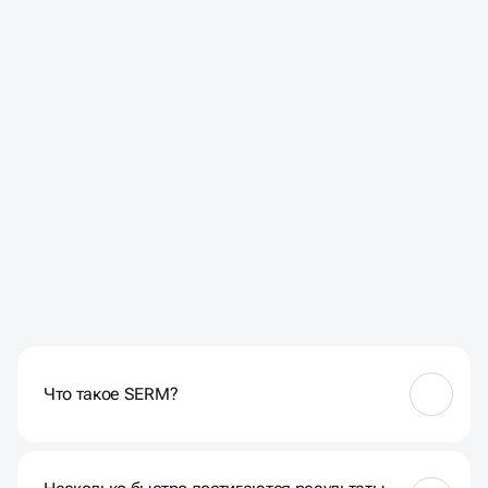
ЧАСТЫЕ ВОПРОСЫ НАШИХ
КЛИЕНТОВ
Что такое SERM?
SERM — это услуга по контролю и улучшению
имиджа компании в поисковых сетях.