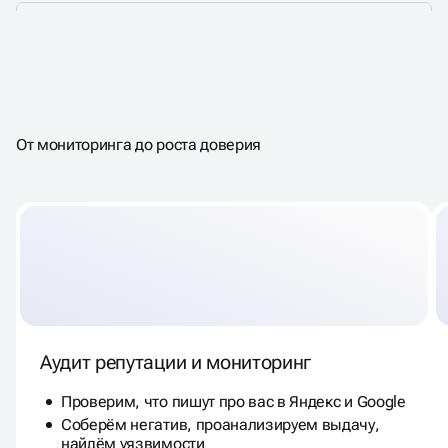
КОМПЛЕКСНОЕ
SERM-ПРОДВИЖЕНИЕ
От мониторинга до роста доверия
Аудит репутации и мониторинг
Проверим, что пишут про вас в Яндекс и Google
Соберём негатив, проанализируем выдачу,
найдём уязвимости