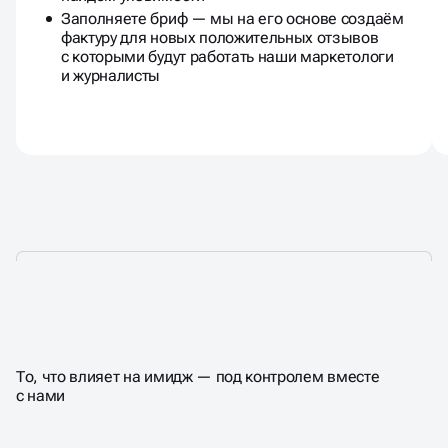
Заполняете бриф — мы на его основе создаём
фактуру для новых положительных отзывов
с которыми будут работать наши маркетологи
и журналисты
ЧТО ВЫ ПОЛУЧАЕТЕ
НА ВЫХОДЕ
То, что влияет на имидж — под контролем вместе
с нами