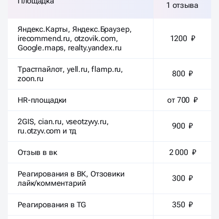
Площадка
1 отзыва
Яндекс.Карты, Яндекс.Браузер,
irecommend.ru, otzovik.com,
1200 ₽
Google.maps, realty.yandex.ru
Трастпайлот, yell.ru, flamp.ru,
800 ₽
zoon.ru
HR-площадки
от 700 ₽
2GIS, cian.ru, vseotzyvy.ru,
900 ₽
ru.otzyv.com и тд
Отзыв в вк
2 000 ₽
Реагирования в ВК, Отзовики
300 ₽
лайк/комментарий
Реагирования в TG
350 ₽