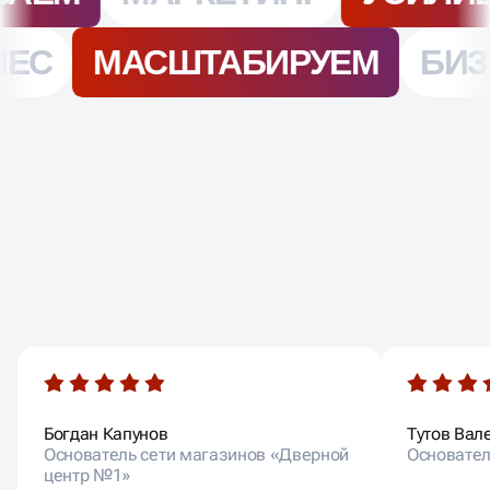
ОТЗЫВЫ НАШИХ
КЛИЕНТОВ
Богдан Капунов
Тутов Вал
Основатель сети магазинов «Дверной
Основател
центр №1»