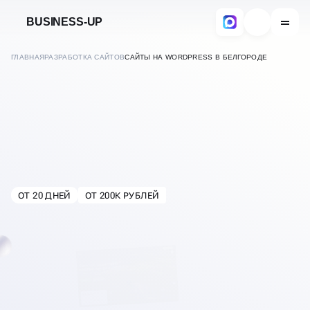
BUSINESS-UP
ГЛАВНАЯ
РАЗРАБОТКА САЙТОВ
САЙТЫ НА WORDPRESS В БЕЛГОРОДЕ
РАЗРАБОТКА
САЙТОВ НА
WORDPRESS
ОТ 20 ДНЕЙ
ОТ 200К РУБЛЕЙ
В
БЕЛГОРОДЕ