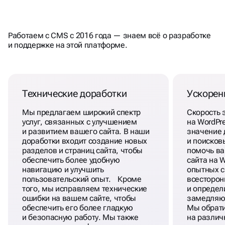
ПРИ РАЗРАБОТКЕ САЙТА
Работаем с CMS с 2016 года — знаем всё о разработке
НА
ВОРДПРЕСС
и поддержке на этой платформе.
Технические доработки
Ускорен
Мы предлагаем широкий спектр
Скорость 
услуг, связанных с улучшением
на WordPr
и развитием вашего сайта. В наши
значение 
доработки входит создание новых
и поисков
разделов и страниц сайта, чтобы
помочь ва
обеспечить более удобную
сайта на 
навигацию и улучшить
опытных с
пользовательский опыт. Кроме
всесторон
того, мы исправляем технические
и определ
ошибки на вашем сайте, чтобы
замедляющ
обеспечить его более гладкую
Мы обрат
и безопасную работу. Мы также
на различ