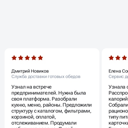
ОТЗЫВЫ НАШИХ
САЙТ ДОСТАВКИ ЕДЫ
КЛИЕНТОВ
ПОД КЛЮЧ
Сайта доставки еды под ключ включает продуманную
структуру, удобный дизайн и функционал с учётом
Дмитрий Новиков
Елена Со
особенностей вашего заведения. Индивидуально
Служба доставки готовых обедов
Сервис д
кастомизируются настройки корзины, формы заказа,
онлайн-оплата и каталог блюд.
Узнал на встрече
Узнала 
Сайт для ресторана позволяет интегрировать все
предпринимателей. Нужна была
Расспро
необходимые сервисы: CRM, email-рассылки,
своя платформа. Разобрали
калорий
платёжные системы и аналитику. Доработка
кухню, меню, районы. Предложили
Собрали
специализированных решений под доставку помогает
структуру с каталогом, фильтрами,
рационо
адаптировать ресурс под конкретную кухню, формат
корзиной, оплатой,
типу пи
сервиса и потребности аудитории, чтобы клиенты
заказывали легко и с удовольствием.
отслеживанием. Продумали
карточк