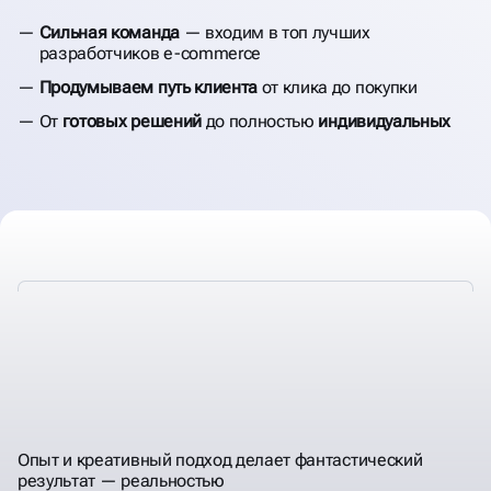
Сильная команда
— входим в топ лучших
разработчиков e-commerce
Продумываем путь клиента
от клика до покупки
От
готовых решений
до полностью
индивидуальных
РАЗРАБОТКА
САЙТА РЕСТОРАНА И
Опыт и креативный подход делает фантастический
ДОСТАВКИ
результат — реальностью