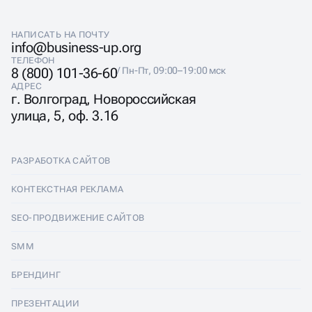
НАПИСАТЬ НА ПОЧТУ
info@business-up.org
ТЕЛЕФОН
8 (800) 101-36-60
/ Пн-Пт, 09:00–19:00 мск
АДРЕС
г. Волгоград, Новороссийская
улица, 5, оф. 3.16
РАЗРАБОТКА САЙТОВ
Разработка сайтов
КОНТЕКСТНАЯ РЕКЛАМА
Лендинги
Контекстная реклама
SEO-ПРОДВИЖЕНИЕ САЙТОВ
Интернет-магазины
Настройка Яндекс Директ
SEO-продвижение сайтов
SMM
Комплексные аудиты
Ведение Яндекс Директ
Продвижение в Яндексе
SMM
БРЕНДИНГ
Корпоративные сайты
Аудит Яндекс Директ
Продвижение в Google
Аудит социальных сетей
Брендинг
ПРЕЗЕНТАЦИИ
Разработка прототипа