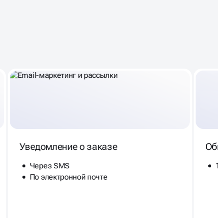
КАК МЫ БУДЕМ РАБОТАТЬ
НАД
СОЗДАНИЕМ САЙТА
ДОСТАВКИ ЕДЫ
Уведомление о заказе
Об
Через SMS
По электронной почте