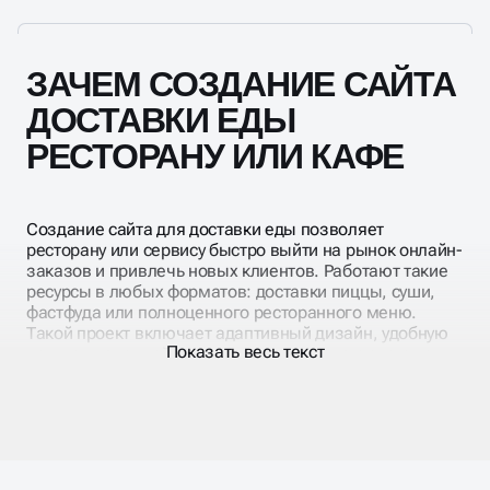
ресурса. Мы объясним, как управлять контентом,
обрабатывать заказы и работать с клиентами.
ЗАЧЕМ СОЗДАНИЕ САЙТА
ДОСТАВКИ ЕДЫ
РЕСТОРАНУ ИЛИ КАФЕ
Создание сайта для доставки еды позволяет
ресторану или сервису быстро выйти на рынок онлайн-
заказов и привлечь новых клиентов. Работают такие
ресурсы в любых форматов: доставки пиццы, суши,
фастфуда или полноценного ресторанного меню.
Такой проект включает адаптивный дизайн, удобную
Показать весь текст
навигацию, онлайн-оплату и интеграцию с системами
аналитики.
Мы обеспечиваем гибкость и масштабируемость
ресурса: легко добавлять новые блюда, акции и
разделы по мере роста бизнеса. В итоге он
становится удобным инструментом продаж и
увеличивает количество онлайн-заказов.