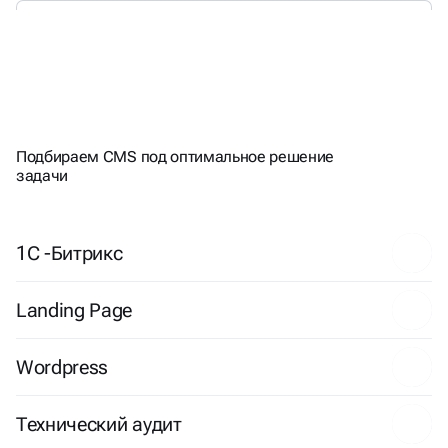
РАБОТАЕМ
С ПОПУЛЯРНЫМИ
CMS
Подбираем CMS под оптимальное решение
задачи
1С -Битрикс
Landing Page
Wordpress
Технический аудит