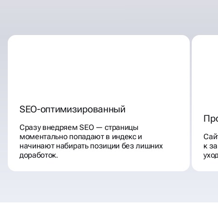
SEO-оптимизированный
Пр
Сразу внедряем SEO — страницы
моментально попадают в индекс и
Сай
начинают набирать позиции без лишних
к з
доработок.
ухо