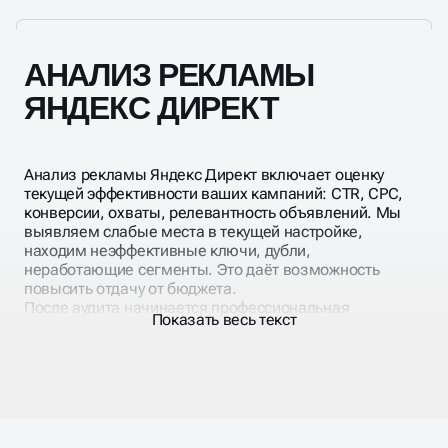
по аудиториям. Кампания подбирается в
зависимости от цели и стадии воронки.
АНАЛИЗ РЕКЛАМЫ
ЯНДЕКС ДИРЕКТ
Анализ рекламы Яндекс Директ включает оценку
текущей эффективности ваших кампаний: CTR, CPC,
конверсии, охваты, релевантность объявлений. Мы
выявляем слабые места в текущей настройке,
находим неэффективные ключи, дубли,
неработающие сегменты. Это даёт возможность
повысить отдачу от бюджета.
После аудита начинается профессиональная
Показать весь текст
настройка объявлений Яндекс Директ. Пишем
заголовки, уточнения, быстрые ссылки, добавляем
изображения. Выполняем A/B-тесты и повышаем CTR.
Проводится настройка поиска Яндекс Директ, РСЯ и
ретаргетинга — для охвата новых и вернувшихся
пользователей.