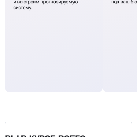
и выстроим прогнозируемую
под ваш бю
систему.