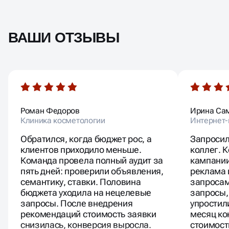
ВАШИ ОТЗЫВЫ
АНАЛИЗ РЕКЛАМЫ
КОНКУРЕНТОВ
Анализ конкурентов Яндекс Директ помогает понять,
Роман Федоров
Ирина Са
какие объявления показываются по нужным
Клиника косметологии
Интернет
запросам, какие ставки используют другие
рекламодатели и какие форматы работают в вашей
Обратился, когда бюджет рос, а
Запросил
нише. Мы изучаем поведение конкурентов, структуру
клиентов приходило меньше.
коллег. 
их рекламных кампаний, ставки в поиске и в РСЯ,
Команда провела полный аудит за
кампании
тексты объявлений и посадочные страницы.
пять дней: проверили объявления,
реклама 
Такой анализ позволяет грамотно выстроить
стратегию и настроить рекламу, которая обходит
семантику, ставки. Половина
запросам
конкурентов по кликабельности и стоимости. На
бюджета уходила на нецелевые
запросы,
основе полученных данных мы оптимизируем
запросы. После внедрения
упростили
семантику, определяем зоны риска и находим точки
рекомендаций стоимость заявки
месяц ко
роста. Это особенно важно при запуске новых
снизилась, конверсия выросла.
стоимост