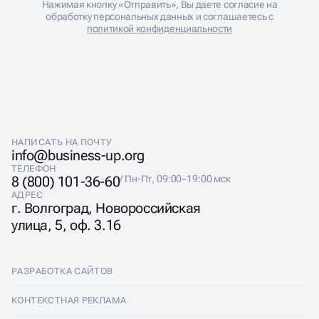
Нажимая кнопку «Отправить», Вы даете согласие на
Подключение целей, Яндекс Метрики, сквозной
обработку персональных данных и соглашаетесь с
аналитики
политикой конфиденциальности
Ведение Яндекс Директ: мониторинг,
корректировки, расширение семантики
Настройка Яндекс Директ 2025 требует учёта новых
алгоритмов и инструментов. Мы используем только
актуальные методы и проверенные подходы,
работаем по модели CPA и CPL, ориентируемся на
результат.
НАПИСАТЬ НА ПОЧТУ
info@business-up.org
ТЕЛЕФОН
8 (800) 101-36-60
/ Пн-Пт, 09:00–19:00 мск
АДРЕС
г. Волгоград, Новороссийская
ЗАКАЖИТЕ НАСТРОЙКУ
улица, 5, оф. 3.16
ЯНДЕКС ДИРЕКТ
РАЗРАБОТКА САЙТОВ
Если вам нужна точная настройка Яндекс Директ под
Разработка сайтов
КОНТЕКСТНАЯ РЕКЛАМА
ключ — начните с профессионального анализа
конкурентов и текущей рекламы. Мы выявим