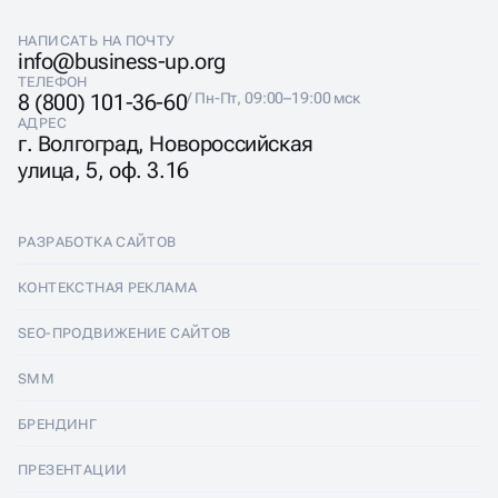
НАПИСАТЬ НА ПОЧТУ
info@business-up.org
ТЕЛЕФОН
8 (800) 101-36-60
/ Пн-Пт, 09:00–19:00 мск
АДРЕС
г. Волгоград, Новороссийская
улица, 5, оф. 3.16
РАЗРАБОТКА САЙТОВ
Разработка сайтов
КОНТЕКСТНАЯ РЕКЛАМА
Лендинги
Контекстная реклама
SEO-ПРОДВИЖЕНИЕ САЙТОВ
Интернет-магазины
Настройка Яндекс Директ
SEO-продвижение сайтов
SMM
Комплексные аудиты
Ведение Яндекс Директ
Продвижение в Яндексе
SMM
БРЕНДИНГ
Корпоративные сайты
Аудит Яндекс Директ
Продвижение в Google
Аудит социальных сетей
Брендинг
ПРЕЗЕНТАЦИИ
Разработка прототипа
Медийная реклама
SEO аудит
Ведение групп во Вконтакте