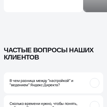
ЧАСТЫЕ ВОПРОСЫ НАШИХ
КЛИЕНТОВ
В чем разница между "настройкой" и
"ведением" Яндекс Директа?
Настройка — это разовый запуск кампании.
Ведение Директа — это постоянный процесс
Сколько времени нужно, чтобы понять,
оптимизации и анализа. Рынок, конкуренты и