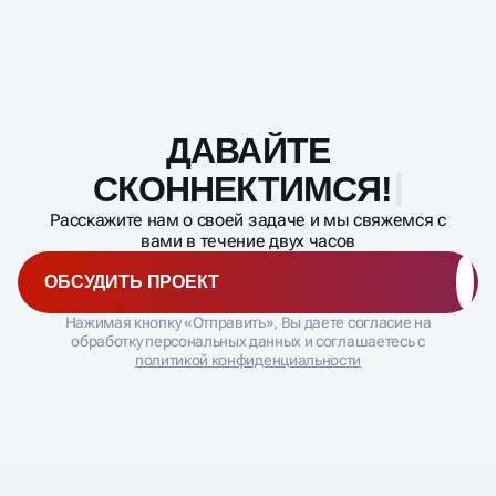
менять всё сразу. Рекомендуем отдельно ротацию
Отчет по поисковым запросам (чтобы выявлять
креативов, обновление заголовков и текстов,
"мусорные" фразы) .
опираясь на статистику, какие связки сработали
лучше. Если объявление "выгорело" (CTR упал),
его пора заменять.
ДАВАЙТЕ
Масштабирование
процесса
СКОННЕКТИМ
Расскажите нам о своей задаче и мы свяжемся с
вами в течение двух часов
ОБСУДИТЬ ПРОЕКТ
Нажимая кнопку «Отправить», Вы даете согласие на
обработку персональных данных и соглашаетесь с
политикой конфиденциальности