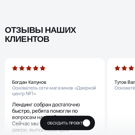
ОТЗЫВЫ НАШИХ
КЛИЕНТОВ
Богдан Капунов
Тутов Ва
Основатель сети магазинов «Дверной
Основате
центр №1»
Лендинг собран достаточно
быстро, ребята помогли по
вопросам настройки рекламы.
Сейчас мы успешно продаем
ОБСУДИТЬ ПРОЕКТ
🔥
двери, выполняем kpi и