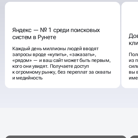
Яндекс — № 1 среди поисковых
Дов
систем в Рунете
кл
Каждый день миллионы людей вводят
запросы вроде «купить», «заказать»,
Пол
«рядом» — и ваш сайт может быть первым,
из 
кого они увидят. Получаете доступ
сил
к огромному рынку, без переплат за охваты
вы 
и медийность
име