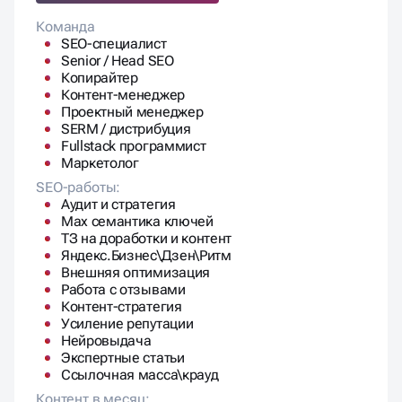
Команда
SEO-специалист
Senior / Head SEO
Копирайтер
Контент-менеджер
Проектный менеджер
SERM / дистрибуция
Fullstack программист
Маркетолог
SEO-работы:
Аудит и стратегия
Max семантика ключей
ТЗ на доработки и контент
Яндекс.Бизнес\Дзен\Ритм
Внешняя оптимизация
Работа с отзывами
Контент-стратегия
Усиление репутации
Нейровыдача
Экспертные статьи
Ссылочная масса\крауд
Контент в месяц: