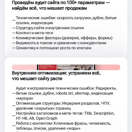
Проведём аудит сайта по 100+ параметрам —
найдём всё, что мешает продажам
Технические ошибки: скорость загрузки, дубли, битые
ссылки, индексация
Структуру сайта и внутренние ссылки
Контент и мета-теги
Коммерческие факторы (доверие, офферы, формы)
Видимость в поиске и сравнение с конкурентами
Семантику и потенциал роста по ключам
Внутренняя оптимизация: устраняем всё,
что мешает сайту расти
Аудит и исправление технических ошибок: Редиректы,
битые ссылки, дубли, robots.txt, sitemap, индексация
«мусора»
Оптимизация структуры: Иерархия разделов, ЧПУ,
удаление «зарытых» страниц
Настройка заголовков и мета-тегов: Title, Description,
H1-H6, Alt, Open Graph
Работа с контентом: Ключевые фразы, читаемость,
таблицы, списки, удаление «воды»