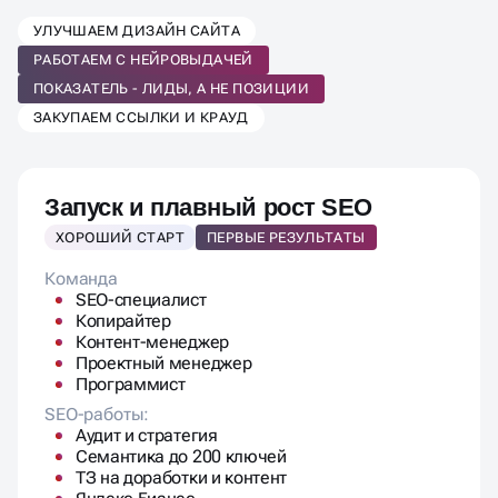
ВЫБЕРИТЕ ТАРИФ SEO-
УЛУЧШАЕМ ДИЗАЙН САЙТА
ПРОДВИЖЕНИЯ
РАБОТАЕМ С НЕЙРОВЫДАЧЕЙ
ПОД ВАШ БИЗНЕС
ПОКАЗАТЕЛЬ - ЛИДЫ, А НЕ ПОЗИЦИИ
ЗАКУПАЕМ ССЫЛКИ И КРАУД
Запуск и плавный рост SEO
ХОРОШИЙ СТАРТ
ПЕРВЫЕ РЕЗУЛЬТАТЫ
Команда
SEO-специалист
Копирайтер
Контент-менеджер
Проектный менеджер
Программист
SEO-работы:
Аудит и стратегия
Семантика до 200 ключей
ТЗ на доработки и контент