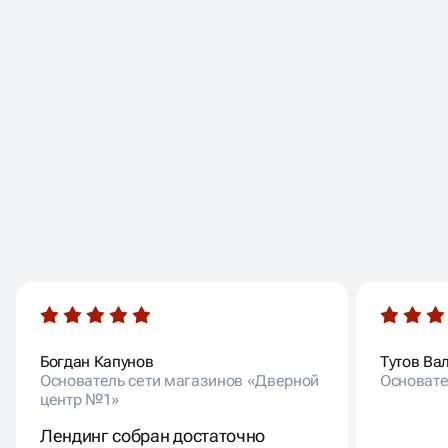
ОТЗЫВЫ НАШИХ
КЛИЕНТОВ
Богдан Капунов
Тутов Ва
Основатель сети магазинов «Дверной
Основате
центр №1»
Лендинг собран достаточно