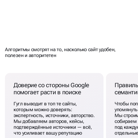
ЧТО ОСОБЕННО ВАЖНО
ПРОДВИЖЕНИИ В GOOGLE
ПРИ
SEO
Алгоритмы смотрят на то, насколько сайт удобен,
полезен и авторитетен
Доверие со стороны Google
Правиль
помогает расти в поиске
семанти
Гугл выводит в топ те сайты,
Чтобы поп
которым можно доверять:
упомянуть
экспертность, источники, авторство.
Мы строим
Мы добавляем авторов, кейсы,
собираем 
подтверждённые источники — всё,
под кажду
что усиливает вашу репутацию
отдельные