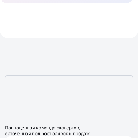
УДАЛЁННЫЙ ОТДЕЛ
ПО ЦЕНЕ
ШТАТНОГО
МАРКЕТИНГА
Полноценная команда экспертов,
МАРКЕТОЛОГА
заточенная под рост заявок и продаж