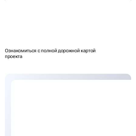
НАЦЕЛЕНЫ НА РЕЗУЛЬТАТ -
Ознакомиться с полной дорожной картой
СЧИТАЕМ ПЛАН\ФАКТ
проекта
ТРАФИКА\ЛИДОВ КАЖДЫЙ
МЕСЯЦ. РАБОТАЕМ С KPI