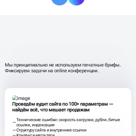
НЕ ПРОСТО
«ПРОКАЧИВАЕМ
МЕТАТЕГИ»,
А ДОБИВАЕМСЯ
РОСТА ЗАЯВОК И ВЫРУЧКИ
Мы принципиально не используем печатные брифы.
Фиксируем задачи на online конференции.
Проведём аудит сайта по 100+ параметрам —
найдём всё, что мешает продажам
Технические ошибки: скорость загрузки, дубли, битые
ссылки, индексация
Структуру сайта и внутренние ссылки
Контент и мета-теги