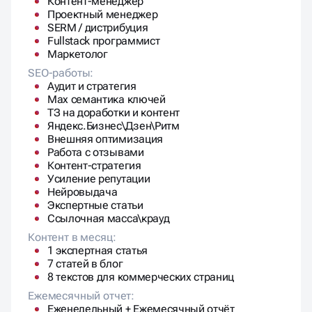
Контент-менеджер
Проектный менеджер
SERM / дистрибуция
Fullstack программист
Маркетолог
SEO-работы:
Аудит и стратегия
Max семантика ключей
ТЗ на доработки и контент
Яндекс.Бизнес\Дзен\Ритм
Внешняя оптимизация
Работа с отзывами
Контент-стратегия
Усиление репутации
Нейровыдача
Экспертные статьи
Ссылочная масса\крауд
Контент в месяц:
1 экспертная статья
7 статей в блог
8 текстов для коммерческих страниц
Ежемесячный отчет:
Еженедельный + Ежемесячный отчёт