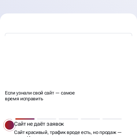
80% БИЗНЕСОВ
С ЭТИМИ SEO-ПРОБЛЕМАМИ
СТАЛКИВАЮТСЯ
Если узнали свой сайт — самое
время исправить
Упал трафик
Падают позиции, проседает видимость,