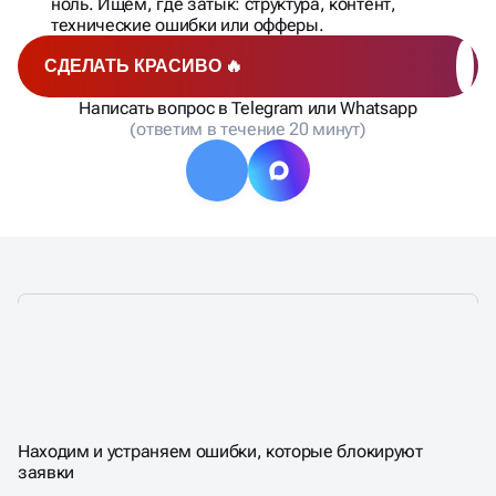
нет индексации — разберём, что именно пошло
не так, и как это чинить.
СДЕЛАТЬ КРАСИВО 🔥
Написать вопрос в Telegram или Whatsapp
(ответим в течение 20 минут)
ЧТО ВХОДИТ В SEO-АУДИТ
Находим и устраняем ошибки, которые блокируют
САЙТА
заявки