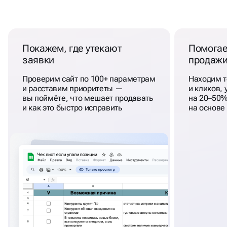
А
ГОТОВЫЙ ПЛАН РОСТА
Покажем, где утекают
Помогае
заявки
продаж
Проверим сайт по 100+ параметрам
Находим т
и расставим приоритеты —
и кликов,
вы поймёте, что мешает продавать
на 20–50%
и как это быстро исправить
на основе 