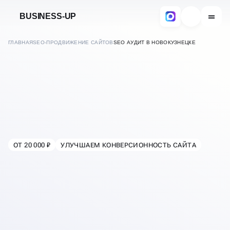
BUSINESS-UP
ГЛАВНАЯ
SEO-ПРОДВИЖЕНИЕ САЙТОВ
SEO АУДИТ В НОВОКУЗНЕЦКЕ
КОМПЛЕКСНЫЙ
SEO-АУДИТ САЙТА
ПО 150+ ПАРАМЕТРАМ
ОТ 20 000 ₽
УЛУЧШАЕМ КОНВЕРСИОННОСТЬ САЙТА
В
НОВОКУЗНЕЦКЕ