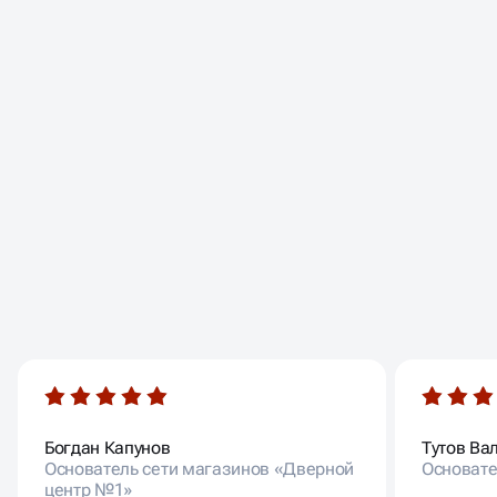
ОТЗЫВЫ НАШИХ
КЛИЕНТОВ
Богдан Капунов
Тутов Ва
Основатель сети магазинов «Дверной
Основате
центр №1»