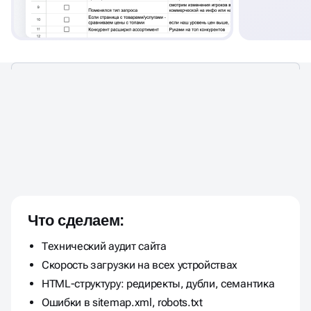
В АУДИТЕ ПОКАЗЫВАЕМ
ОШИБКИ, ТОЧКИ РОСТА И
Что сделаем:
ДАЕМ
РЕКОМЕНДАЦИИ ПО
Технический аудит сайта
УЛУЧШЕНИЮ РЕЗУЛЬТАТА
Скорость загрузки на всех устройствах
HTML-структуру: редиректы, дубли, семантика
Ошибки в sitemap.xml, robots.txt