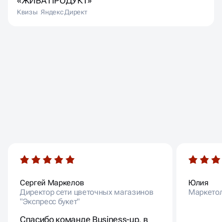
«ЖИВА ПРОДУКТ»
Квизы
Яндекс Директ
ОТЗЫВЫ
НАШИХ КЛИЕНТОВ
Сергей Маркелов
Юлия
Директор сети цветочных магазинов
Маркето
"Экспресс букет"
Спасибо команде Business-up, в