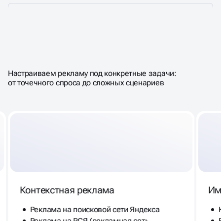
ЧТО МЫ МОЖЕМ НАСТРОИТЬ
В
ЯНДЕКС ДИРЕКТ
Настраиваем рекламу под конкретные задачи:
от точечного спроса до сложных сценариев
Контекстная реклама
Им
Реклама на поисковой сети Яндекса
Реклама на РСЯ (рекламная сеть