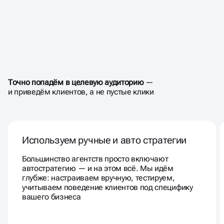
НАСТРОИМ РЕКЛАМУ
В
ЯНДЕКС ДИРЕКТ
ТАК,
ЧТОБЫ ОНА РЕАЛЬНО
Точно попадём в целевую аудиторию
—
ПРОДАВАЛА
и приведём клиентов, а не пустые клики
Используем ручные и авто стратегии
Большинство агентств просто включают
автостратегию — и на этом всё. Мы идём
глубже: настраиваем вручную, тестируем,
учитываем поведение клиентов под специфику
вашего бизнеса