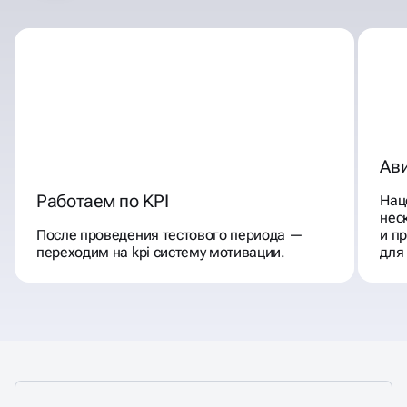
Ав
Работаем по KPI
Нац
нес
После проведения тестового периода —
и п
переходим на kpi систему мотивации.
для