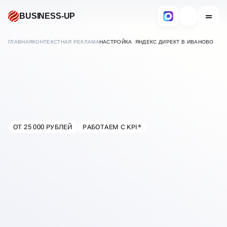
BUSINESS-UP
ГЛАВНАЯ
КОНТЕКСТНАЯ РЕКЛАМА
НАСТРОЙКА ЯНДЕКС ДИРЕКТ В ИВАНОВО
НАСТРОЙКА
ЯНДЕКС ДИРЕКТ
ОТ 25 000 РУБЛЕЙ
РАБОТАЕМ С KPI*
В
ИВАНОВО