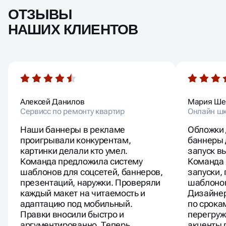
ОТЗЫВЫ
НАШИХ КЛИЕНТОВ
Алексей Данилов
Мария Ше
Сервисс по ремонту квартир
Онлайн шк
Наши баннеры в рекламе
Обложки 
проигрывали конкурентам,
баннеры 
картинки делали кто умел.
запуск в
Команда предложила систему
Команда
шаблонов для соцсетей, баннеров,
запуски,
презентаций, наружки. Проверяли
шаблонов
каждый макет на читаемость и
Дизайне
адаптацию под мобильный.
по срока
Правки вносили быстро и
перегруж
аргументированно. Теперь
акценты 