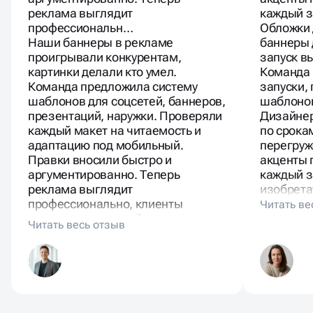
реклама выглядит
каждый з
профессиональн…
Обложки 
Наши баннеры в рекламе
баннеры 
проигрывали конкурентам,
запуск в
картинки делали кто умел.
Команда
Команда предложила систему
запуски,
шаблонов для соцсетей, баннеров,
шаблонов
презентаций, наружки. Проверяли
Дизайне
каждый макет на читаемость и
по срока
адаптацию под мобильный.
перегруж
Правки вносили быстро и
акценты 
аргументированно. Теперь
каждый з
реклама выглядит
изобретат
профессионально, клиенты
отмечают взрослый подход.