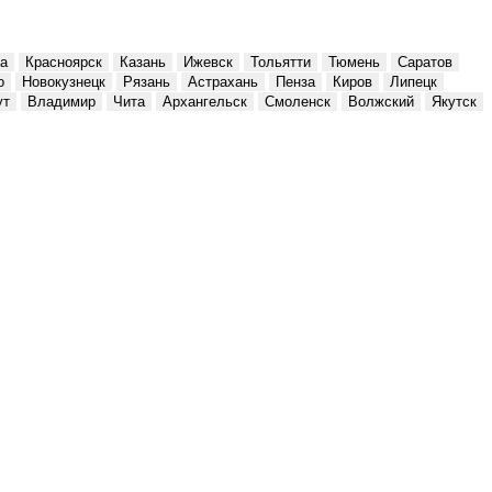
а
Красноярск
Казань
Ижевск
Тольятти
Тюмень
Саратов
о
Новокузнецк
Рязань
Астрахань
Пенза
Киров
Липецк
ут
Владимир
Чита
Архангельск
Смоленск
Волжский
Якутск