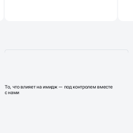
ЧТО ВЫ ПОЛУЧАЕТЕ
НА ВЫХОДЕ
То, что влияет на имидж — под контролем вместе
с нами