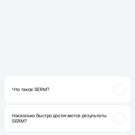
ЧАСТЫЕ ВОПРОСЫ НАШИХ
КЛИЕНТОВ
Что такое SERM?
SERM — это услуга по контролю и улучшению
имиджа компании в поисковых сетях.
Насколько быстро достигаются результаты
SERM?
Первые результаты управления репутацией в сети