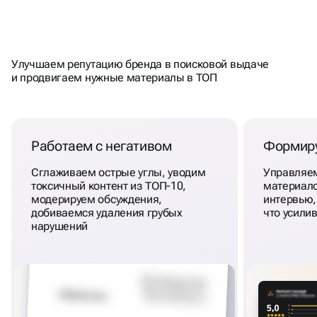
ДОВЕРИЕ ЧЕРЕЗ ПОИСК
Улучшаем репутацию бренда в поисковой выдаче
и продвигаем нужные материалы в ТОП
Работаем с негативом
Формиру
Сглаживаем острые углы, уводим
Управляе
токсичный контент из ТОП-10,
материало
модерируем обсуждения,
интервью,
добиваемся удаления грубых
что усили
нарушений