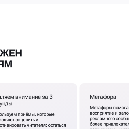
ЖЕН
ЯМ
пляем внимание за 3
Метафора
кунды
Метафоры помогаю
восприятие и зап
ользуем приёмы, которые
рекламного сообщ
воляют зацепить и
более привлекате
отивировать читателя: остаться