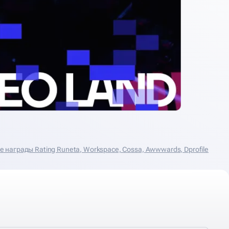
награды Rating Runeta, Workspace, Cossa, Аwwwards, Dprofile