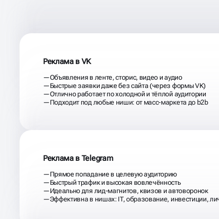
ЗАПУСКАЕМ ТАРГЕТ ТА
АУДИТОРИЯ
ДЕЙСТВИТ
Реклама в VK
Объявления в ленте, сторис, видео и аудио
Быстрые заявки даже без сайта (через формы VK)
Отлично работает по холодной и тёплой аудитории
Подходит под любые ниши: от масс-маркета до b2b
Реклама в Telegram
Прямое попадание в целевую аудиторию
Быстрый трафик и высокая вовлечённость
Идеально для лид-магнитов, квизов и автоворонок
Эффективна в нишах: IT, образование, инвестиции, л