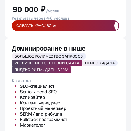
СДЕЛАТЬ КРАСИВО 🔥
Доминирование в нише
БОЛЬШОЕ КОЛИЧЕСТВО ЗАПРОСОВ
УВЕЛИЧЕНИЕ КОНВЕРСИИ САЙТА
НЕЙРОВЫДАЧА
ЯНДЕКС РИТМ, ДЗЕН, SERM
Команда
SEO-специалист
Senior / Head SEO
Копирайтер
Контент-менеджер
Проектный менеджер
SERM / дистрибуция
Fullstack программист
Маркетолог
SEO-работы:
Аудит и стратегия
Max семантика ключей
ТЗ на доработки и контент