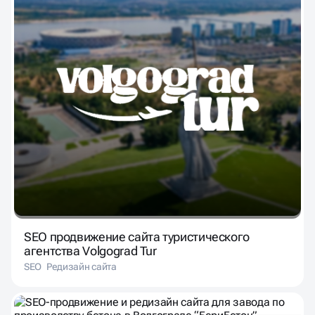
SEO продвижение сайта туристического
агентства Volgograd Tur
SEO
Редизайн сайта
SEO-продвижение и редизайн сайта для
завода по производству бетона в Волгограде
“БериБетон”