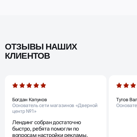
ОТЗЫВЫ НАШИХ
КЛИЕНТОВ
Богдан Капунов
Тутов Ва
Основатель сети магазинов «Дверной
Основате
центр №1»
Лендинг собран достаточно
быстро, ребята помогли по
вопросам настройки рекламы.
Сейчас мы успешно продаем
двери, выполняем kpi и
плодотворно работаем больше 5