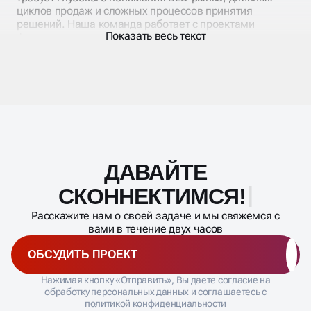
Специалисты нашего агентства знают специфику
аудитории и особенности стратегий роста в поисковых
системах. SEO продвижение корпоративного сайта
включает работу с отраслевой терминологией,
техническими запросами и сложными
многоступенчатыми воронками продаж. Каждый
проект получает индивидуальную стратегию с учетом
ДАВАЙТЕ
Масштабирование
требований компании.
процесса
СКОННЕКТИ
Расскажите нам о своей задаче и мы свяжемся с
вами в течение двух часов
ОБСУДИТЬ ПРОЕКТ
ТЕХНИКА ОПТИМИЗАЦИИ
Нажимая кнопку «Отправить», Вы даете согласие на
КОРПОРАТИВНОГО
обработку персональных данных и соглашаетесь с
политикой конфиденциальности
САЙТА
Оптимизируем сложные многоуровневые структуры