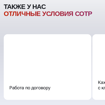
Ка
Работа по договору
с 