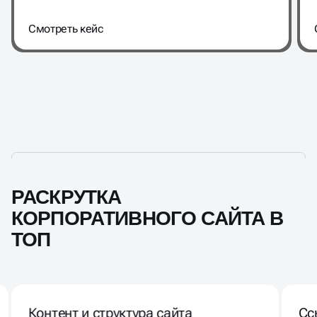
РАСКРУТКА
КОРПОРАТИВНОГО САЙТА В
ТОП
Контент и структура сайта
Сс
Создаём тексты под SEO, прорабатываем
заголовки, метатеги и визуальные
элементы.