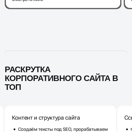
РАСКРУТКА
КОРПОРАТИВНОГО САЙТА В
ТОП
Контент и структура сайта
Сс
Создаём тексты под SEO, прорабатываем
заголовки, метатеги и визуальные
элементы.