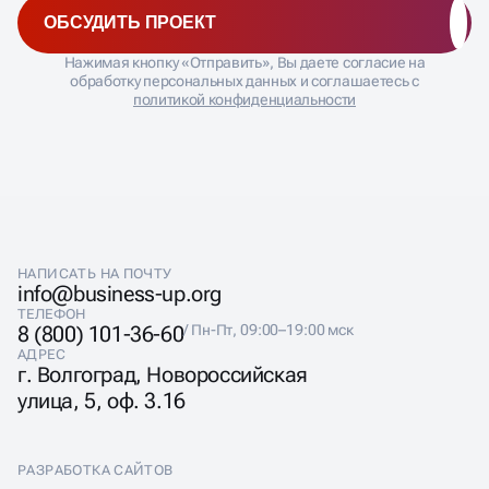
ТЕХНИКА ОПТИМИЗАЦИИ
Нажимая кнопку «Отправить», Вы даете согласие на
КОРПОРАТИВНОГО
обработку персональных данных и соглашаетесь с
политикой конфиденциальности
САЙТА
Оптимизируем сложные многоуровневые структуры
сайтов с тысячами страниц и разветвленной
навигацией. Раскрутка корпоративного сайта
начинается с анализа технической архитектуры и
НАПИСАТЬ НА ПОЧТУ
выявления проблем, характерных для крупных
info@business-up.org
ресурсов. Работаем с разными CMS,
ТЕЛЕФОН
интегрированными системами управления и
8 (800) 101-36-60
/ Пн-Пт, 09:00–19:00 мск
сложными базами данных.
АДРЕС
г. Волгоград, Новороссийская
Команда технических специалистов настраивает
улица, 5, оф. 3.16
высокопроизводительные решения для обработки
больших объемов трафика и обеспечения стабильной
работы при пиковых нагрузках. Оптимизируем
скорость загрузки тяжелых страниц, настраиваем
РАЗРАБОТКА САЙТОВ
серверные группы и системы кеширования. Особое
внимание уделяем безопасности данных и
Разработка сайтов
КОНТЕКСТНАЯ РЕКЛАМА