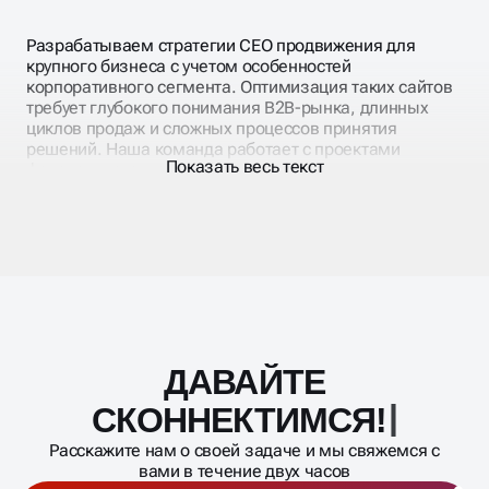
Разрабатываем стратегии СЕО продвижения для
крупного бизнеса с учетом особенностей
корпоративного сегмента. Оптимизация таких сайтов
требует глубокого понимания B2B-рынка, длинных
циклов продаж и сложных процессов принятия
решений. Наша команда работает с проектами
Показать весь текст
федерального масштаба, многофилиальными
структурами и международными компаниями.
Специалисты нашего агентства знают специфику
аудитории и особенности стратегий роста в поисковых
системах. SEO продвижение корпоративного сайта
включает работу с отраслевой терминологией,
техническими запросами и сложными
многоступенчатыми воронками продаж. Каждый
проект получает индивидуальную стратегию с учетом
ДАВАЙТЕ
Масштабирование
требований компании.
процесса
СКОННЕК
Расскажите нам о своей задаче и мы свяжемся с
вами в течение двух часов
ОБСУДИТЬ ПРОЕКТ