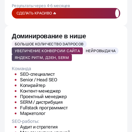
СДЕЛАТЬ КРАСИВО 🔥
Доминирование в нише
БОЛЬШОЕ КОЛИЧЕСТВО ЗАПРОСОВ
УВЕЛИЧЕНИЕ КОНВЕРСИИ САЙТА
НЕЙРОВЫДАЧА
ЯНДЕКС РИТМ, ДЗЕН, SERM
Команда
SEO-специалист
Senior / Head SEO
Копирайтер
Контент-менеджер
Проектный менеджер
SERM / дистрибуция
Fullstack программист
Маркетолог
SEO-работы:
Аудит и стратегия
Max семантика ключей
ТЗ на доработки и контент