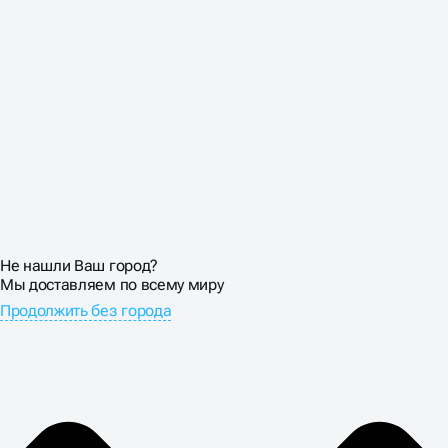
существующими системами: CRM, ERP, системами
документооборота и аналитическими платформами.
SEO продвижение корпоративных сайтов включает
настройку детального трекинга лидов и интеграцию с
отделами продаж для отслеживания конверсии на
всех этапах сделки.
Обеспечиваем соответствие требованиям
безопасности и стандартам обработки персональных
данных. Настраиваем расширенную аналитику для
отслеживания эффективности различных каналов
привлечения клиентов. Создание и продвижение
Не нашли Ваш город?
корпоративного сайта сопровождается внедрением
Мы доставляем по всему миру
систем автоматизации маркетинга и lead-скоринга
для повышения эффективности работы с
Продолжить без города
потенциальными клиентами.
ОБСУДИТЬ ПРОЕКТ
🔥
ЗАКАЖИТЕ