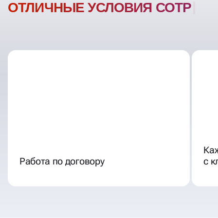
Ка
Работа по договору
с 