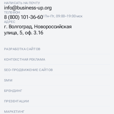
НАПИСАТЬ НА ПОЧТУ
info@business-up.org
ТЕЛЕФОН
8 (800) 101-36-60
/ Пн-Пт, 09:00–19:00 мск
АДРЕС
г. Волгоград, Новороссийская
улица, 5, оф. 3.16
РАЗРАБОТКА САЙТОВ
Разработка сайтов
КОНТЕКСТНАЯ РЕКЛАМА
Лендинги
Контекстная реклама
SEO-ПРОДВИЖЕНИЕ САЙТОВ
Интернет-магазины
Настройка Яндекс Директ
SEO-продвижение сайтов
SMM
Комплексные аудиты
Ведение Яндекс Директ
Продвижение в Яндексе
SMM
БРЕНДИНГ
Корпоративные сайты
Аудит Яндекс Директ
Продвижение в Google
Аудит социальных сетей
Брендинг
ПРЕЗЕНТАЦИИ
Разработка прототипа
Медийная реклама
SEO аудит
Ведение групп во Вконтакте
Разработка логотипа
Презентации
Сайт-квиз
МАРКЕТИНГ
Реклама в телеграм каналах