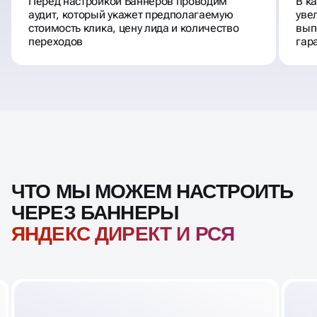
Перед настройкой Баннеров проводим
В к
аудит, который укажет предполагаемую
уве
стоимость клика, цену лида и количество
вып
переходов
гар
ЧТО МЫ МОЖЕМ НАСТРОИТЬ
ЧЕРЕЗ БАННЕРЫ
ЯНДЕКС ДИРЕКТ И РСЯ