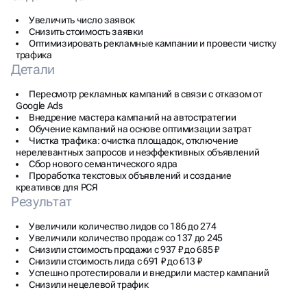
Увеличить число заявок
Снизить стоимость заявки
Оптимизировать рекламные кампании и провести чистку
трафика
Детали
Пересмотр рекламных кампаний в связи с отказом от
Google Ads
Внедрение мастера кампаний на автостратегии
Обучение кампаний на основе оптимизации затрат
Чистка трафика: очистка площадок, отключение
нерелевантных запросов и неэффективных объявлений
Сбор нового семантического ядра
Проработка текстовых объявлений и создание
креативов для РСЯ
Результат
Увеличили количество лидов со 186 до 274
Увеличили количество продаж со 137 до 245
Снизили стоимость продажи с 937 ₽ до 685 ₽
Снизили стоимость лида с 691 ₽ до 613 ₽
Успешно протестировали и внедрили мастер кампаний
Снизили нецелевой трафик