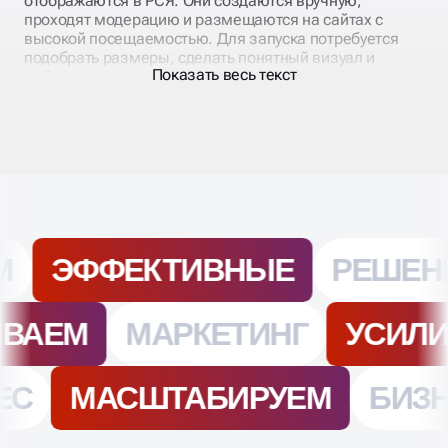
отображаются в РСЯ. Они создаются вручную,
проходят модерацию и размещаются на сайтах с
высокой посещаемостью. Для запуска потребуется
подобрать размеры, сделать понятный визуал и
Показать весь текст
добавить призыв к действию.
Ключевой этап — настройка кампании:
распределение по аудиториям, настройка
ретаргетинга, установка ставок и целей. Мы создаём
баннеры, оформляем объявления и подключаем
Метрику для оценки эффективности. Такой подход
помогает снизить стоимость клика и увеличить
конверсию.
НАСТРОЙКА БАННЕРОВ В
РСЯ ПОД КЛЮЧ
Баннеры в РСЯ Яндекса позволяют показать ваш