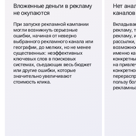
Вложенные деньги в рекламу
Нет ана
не окупаются
каналов
При запуске рекламной кампании
Вкладывае
могли возникнуть серьезные
рекламу, 
ошибки, начиная от неверно
рекламу, 
выбранного рекламного канала или
рассылки,
географии, до мелких, но не менее
возможнос
существенных: неэффективных
именно к
ключевых слов в поисковых
конкретны
системах, съедающих весь бюджет
на привле
или другие ошибки, которые
конкретно
значительно увеличивают
перераспр
стоимость клика.
пользу бо
рекламных