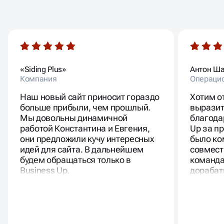
ОТЗЫВЫ
НАШИХ КЛИЕНТОВ
«Siding Plus»
Антон Ш
Компания
Операци
Наш новый сайт приносит гораздо
Хотим о
больше прибыли, чем прошлый.
выразит
Мы довольны динамичной
благода
работой Константина и Евгения,
Up за п
они предложили кучу интересных
было ко
идей для сайта. В дальнейшем
совмест
будем обращаться только в
команда
Business Up.
дорабат