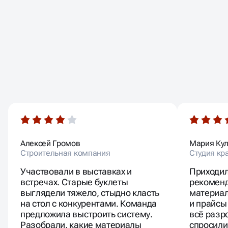
ОТЗЫВЫ
НАШИХ КЛИЕНТОВ
Алексей Громов
Мария Ку
Строительная компания
Студия кр
Участвовали в выставках и
Приходил
встречах. Старые буклеты
рекоменд
выглядели тяжело, стыдно класть
материал
на стол с конкурентами. Команда
и прайсы
предложила выстроить систему.
всё разр
Разобрали, какие материалы
спросили 