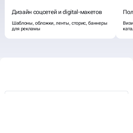
Дизайн соцсетей и digital-макетов
Пол
Шаблоны, обложки, ленты, сторис, баннеры
Визи
для рекламы
ката
СОЗДАЁМ ВИЗУАЛЬНЫЕ
РЕШЕНИЯ
ДЛЯ БИЗНЕСА,