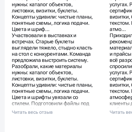
нужны: каталог объектов,
услугах. 
листовки, визитки, буклеты.
сертифик
Концепты удивили: чистые планы,
визитки,
понятные схемы, логика подачи.
текстом.
Цвета и шриф…
атмо…
Участвовали в выставках и
Приходил
встречах. Старые буклеты
рекоменд
выглядели тяжело, стыдно класть
материал
на стол с конкурентами. Команда
и прайсы
предложила выстроить систему.
всё разр
Разобрали, какие материалы
спросили 
нужны: каталог объектов,
услугах. 
листовки, визитки, буклеты.
сертифик
Концепты удивили: чистые планы,
визитки,
понятные схемы, логика подачи.
текстом.
Цвета и шрифты увязали со
атмосфер
стилем. Подготовили файлы под
клиенты 
печать. На выставке люди
выбрасыв
забирали каталоги «внахват».
частью с