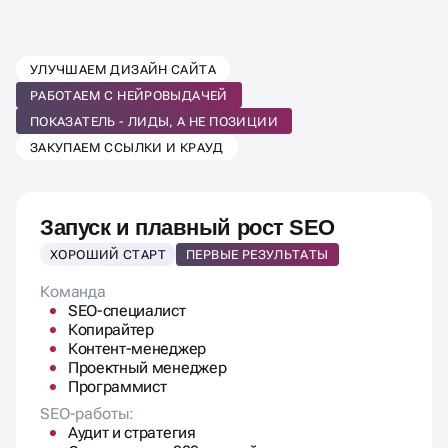
ВЫБЕРИТЕ ТАРИФ SEO-
УЛУЧШАЕМ ДИЗАЙН САЙТА
ПРОДВИЖЕНИЯ
РАБОТАЕМ С НЕЙРОВЫДАЧЕЙ
ПОД ВАШ БИЗНЕС
ПОКАЗАТЕЛЬ - ЛИДЫ, А НЕ ПОЗИЦИИ
ЗАКУПАЕМ ССЫЛКИ И КРАУД
Запуск и плавный рост SEO
ХОРОШИЙ СТАРТ
ПЕРВЫЕ РЕЗУЛЬТАТЫ
Команда
SEO-специалист
Копирайтер
Контент-менеджер
Проектный менеджер
Программист
SEO-работы:
Аудит и стратегия