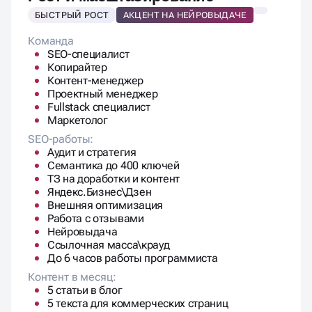
БЫСТРЫЙ РОСТ
АКЦЕНТ НА НЕЙРОВЫДАЧЕ
Команда
SEO-специалист
Копирайтер
Контент-менеджер
Проектный менеджер
Fullstack специалист
Маркетолог
SEO-работы:
Аудит и стратегия
Семантика до 400 ключей
ТЗ на доработки и контент
Яндекс.Бизнес\Дзен
Внешняя оптимизация
Работа с отзывами
Нейровыдача
Ссылочная масса\крауд
До 6 часов работы программиста
Контент в месяц:
5 статьи в блог
5 текста для коммерческих страниц