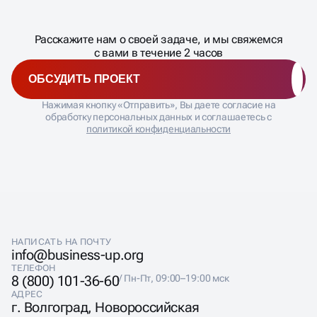
процесса
ДАВАЙТЕ
Расскажите нам о своей задаче, и мы свяжемся
�
с вами в течение 2 часов
КОНТЕНТНОЕ
ОБСУДИТЬ ПРОЕКТ
ПОИСКОВОЕ
Нажимая кнопку «Отправить», Вы даете согласие на
ПРОДВИЖЕНИЕ НА
обработку персональных данных и соглашаетесь с
политикой конфиденциальности
ТИЛЬДЕ
Разрабатываем контент-план с учётом возможностей
платформы для размещения и структурирования
информации. SEO продвижение Tilda требует
креативного подхода к созданию текстовых блоков и
НАПИСАТЬ НА ПОЧТУ
их правильного размещения в конструкторе. Создаём
info@business-up.org
уникальные тексты для каждой страницы,
ТЕЛЕФОН
оптимизируем их под ключевые запросы и следим за
8 (800) 101-36-60
/ Пн-Пт, 09:00–19:00 мск
естественностью восприятия.
АДРЕС
г. Волгоград, Новороссийская
Команда контент-менеджеров работает с блочной