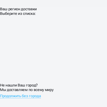
Предлагаем полный комплекс услуг по оптимизации
Ваш регион доставки
проектов на конструкторе: от технической настройки
Выберите из списка:
до создания контент-стратегии и внешнего
продвижения. Заказать оптимизацию сайтов на
Tильде можно как разовую услугу или в рамках
долгосрочного сотрудничества с ежемесячным
сопровождением.
Наше агентство работает с клиентами по всей России,
обеспечивая прозрачную коммуникацию и детальную
отчётность на каждом этапе. Понимаем специфику
платформы и знаем, как добиться максимального
результата в рамках её технических возможностей.
Первая консультация по проекту и анализ текущего
состояния сайта предоставляются бесплатно.
Не нашли Ваш город?
Мы доставляем по всему миру
Продолжить без города