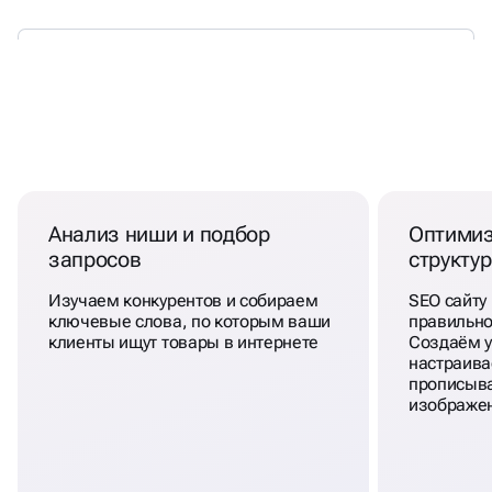
УБОЙНАЯ ФОРМУЛА ВЫВОДА
САЙТА НА ТИЛЬДЕ В ТОП
Анализ ниши и подбор
Оптимиз
запросов
структу
Изучаем конкурентов и собираем
SEO сайту 
ключевые слова, по которым ваши
правильно
клиенты ищут товары в интернете
Создаём у
настраива
прописыва
изображе