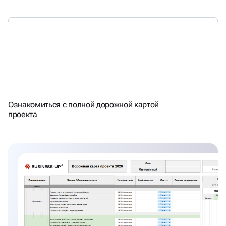
НАЦЕЛЕНЫ НА РЕЗУЛЬТАТ -
Ознакомиться с полной дорожной картой
СЧИТАЕМ ПЛАН\ФАКТ
проекта
ТРАФИКА\ЛИДОВ КАЖДЫЙ
МЕСЯЦ. РАБОТАЕМ С KPI