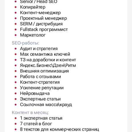
Senior / Head SEO
Копирайтер
Контент-менеджер
Проектный менеджер
SERM / дистрибуция
Fullstack программист
Маркетолог
SEO-работы:
Аудит и стратегия
Max семантика ключей
ТЗ на доработки и контент
Яндекс.Бизнес\Дзен\Ритм
Внешняя оптимизация
Работа с отзывами
Контент-стратегия
Усиление репутации
Нейровыдача
Экспертные статьи
Ссылочная масса\крауд
Контент в месяц:
1 экспертная статья
7 статей в блог
8 текстов для коммерческих страниц