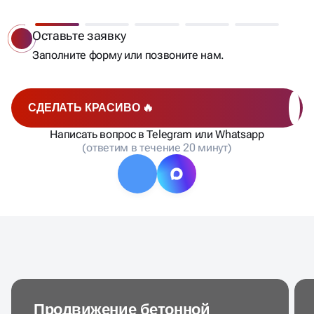
ВЫ ПОЛУЧАЕТЕ КЛИЕНТОВ
явку
Бесплатный а
рму или позвоните нам.
Мы сделаем ана
запросов, рассч
отправим вам н
СДЕЛАТЬ КРАСИВО 🔥
Написать вопрос в Telegram или Whatsapp
(ответим в течение 20 минут)
Продвижение бетонной