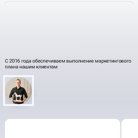
ПРОГНОЗИРУЕМ
РЕЗУЛЬТАТЫ, РАБОТЫ,
ПОНЯТНЫМ ЯЗЫКОМ
ИНВЕСТИЦИИ
С 2016 года обеспечиваем выполнение маркетингового
плана нашим клиентам