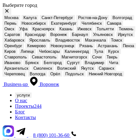
Выберите город
Москва
Калуга
Санкт-Петербург
Ростов-на-Дону
Волгоград
Пермь
Новосибирск
Екатеринбург
Челябинск
Самара
Омск
Уфа
Красноярск
Казань
Ижевск
Тольятти
Тюмень
Саратов
Краснодар
Воронеж
Барнаул
Ульяновск
Иркутск
Хабаровск
Ярославль
Владивосток
Махачкала
Томск
Оренбург
Кемерово
Новокузнецк
Рязань
Астрахань
Пенза
Киров
Липецк
Чебоксары
Калининград
Тула
Курск
Ставрополь
Севастополь
Магнитогорск
Сочи
Тверь
Иваново
Брянск
Белгород
Сургут
Владимир
Чита
Архангельск
Смоленск
Волжский
Якутск
Саранск
Череповец
Вологда
Орёл
Подольск
Нижний Новгород
Business-up
Воронеж
услуги
О нас
Проекты
244
Блог
Контакты
8 (800) 101-36-60