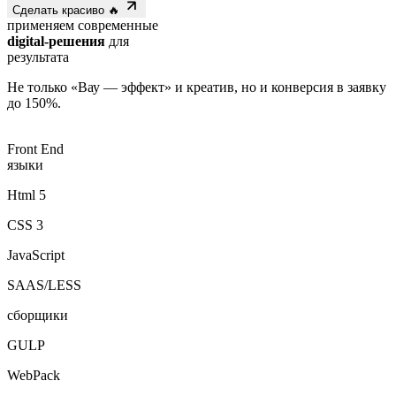
применяем современные
digital-решения
для
результата
Не только «Вау — эффект» и креатив, но и конверсия в заявку
до 150%.
Front End
языки
Html 5
CSS 3
JavaScript
SAAS/LESS
сборщики
GULP
WebPack
Framework