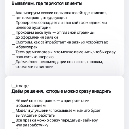
Выявляем, где теряются клиенты
Анализируем сессии пользователей: где кликают,
где замирают, откуда уходят
Проверяем: совпадает ли ваш сайт с ожиданиями
целевой аудитории
Проходим весь путь — от главной страницы
до оформления заявки
Смотрим, как сайт работает на разных устройствах
и браузерах
Тестируем гипотезы: что можно изменить, чтобы сразу
повысить конверсию
Даём чёткие рекомендации по логике, кнопкам,
формам и навигации
Даём решения, которые можно сразу внедрить
Чёткий список правок — с приоритетами
и обоснованием
Модели улучшений: показываем, как это будет
выглядеть и работать
Все правки можно сразу передать дизайнеру
или разработчику