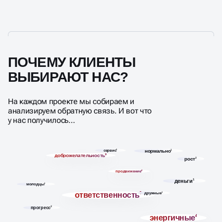
ПОЧЕМУ КЛИЕНТЫ
ВЫБИРАЮТ НАС?
На каждом проекте мы собираем и
анализируем обратную связь. И вот что
у нас получилось…
сервис
3
нормально
1
доброжелательность
3
рост
2
продвижение
4
деньги
1
молодцы
1
ответственность
7
дружные
1