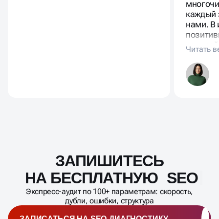
многочи
каждый 
нами. В
позитив
копирай
располаг
отражае
предлож
ЗАПИШИТЕСЬ
Масштабирование
процесса
НА БЕСПЛАТНУЮ SEO-
ДИАГНОСТИКУ
Экспресс-аудит по 100+ параметрам: скорость,
дубли, ошибки, структура