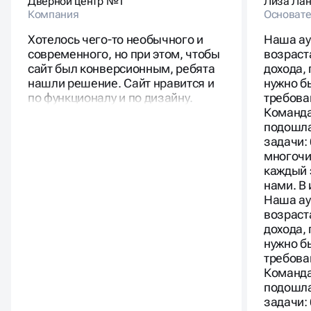
Дверной центр №1
Лиза Ла
Компания
Основате
Хотелось чего-то необычного и
Наша ау
современного, но при этом, чтобы
возраст
сайт был конверсионным, ребята
дохода,
нашли решение. Сайт нравится и
нужно б
по функционалу и по дизайну.
требова
Команда
подошла
задачи:
многочи
каждый 
нами. В
Наша ау
возраст
дохода,
нужно б
требова
Команда
подошла
задачи: