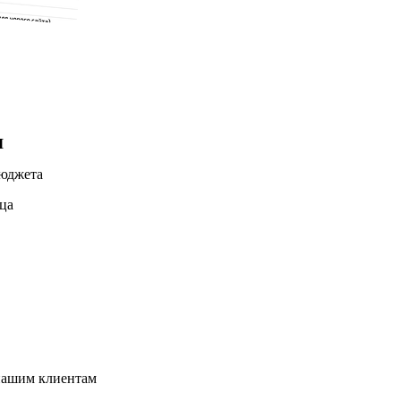
I
бюджета
яца
нашим клиентам