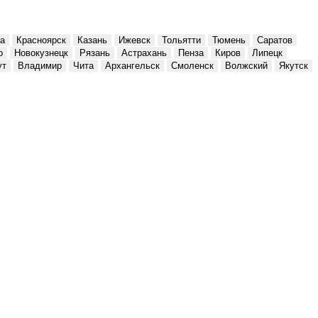
а
Красноярск
Казань
Ижевск
Тольятти
Тюмень
Саратов
о
Новокузнецк
Рязань
Астрахань
Пенза
Киров
Липецк
ут
Владимир
Чита
Архангельск
Смоленск
Волжский
Якутск