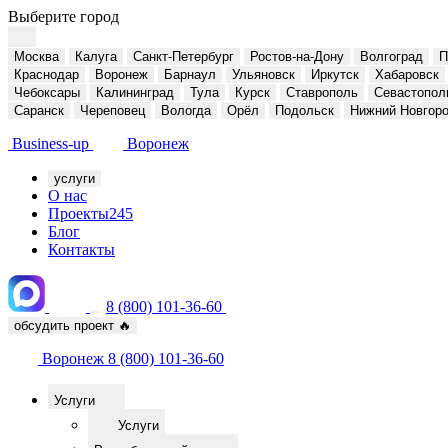
Выберите город
Москва
Калуга
Санкт-Петербург
Ростов-на-Дону
Волгоград
П
Краснодар
Воронеж
Барнаул
Ульяновск
Иркутск
Хабаровск
Чебоксары
Калининград
Тула
Курск
Ставрополь
Севастопол
Саранск
Череповец
Вологда
Орёл
Подольск
Нижний Новгор
Business-up
Воронеж
услуги
О нас
Проекты
245
Блог
Контакты
8 (800) 101-36-60
обсудить проект
🔥
Воронеж
8 (800) 101-36-60
Услуги
Услуги