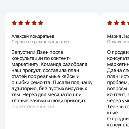
НАШИХ КЛИЕНТОВ
Алексей Кондратьев
Мария Ла
Сервис по ремонту квартир
Онлайн шк
Запустили Дзен после
О продви
консультации по контент-
консульт
маркетингу. Команда разобрала
маркетин
наш продукт, составила план
Дзена сп
статей про реальные кейсы и
план: ис
ошибки ремонта. Писали под нашу
проблем,
аудиторию, без пустых вирусных
вопросы.
тем. Через два месяца пошли
контент,
тёплые заявки и люди приходят
через ум
подготовленными.
Теперь п
клие…
О продви