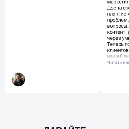
консульт
маркетин
Дзена сп
план: ис
проблем,
вопросы.
контент,
через ум
Теперь п
клиентов
нашей эк