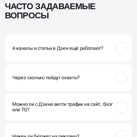
ЧАСТО ЗАДАВАЕМЫЕ
ВОПРОСЫ
А каналы и статьи в Дзен ещё работают?
Да, Дзен продолжает выдавать охваты и трафик.
Главное — правильно адаптироваться под
алгоритмы и писать читаемый, полезный контент
Через сколько пойдут охваты?
Первые охваты возможны уже с первых статей.
Стабильная динамика формируется в течение 2–4
Можно ли с Дзена вести трафик на сайт, блог
недель и после размещения 3-4 статей
или TG?
Да. Мы встраиваем призывы, ссылки, кнопки —