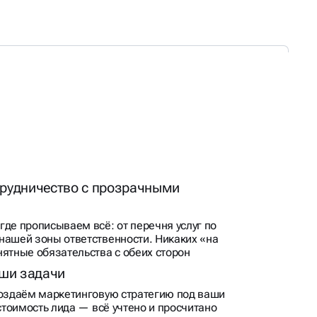
рудничество с прозрачными
где прописываем всё: от перечня услуг по
нашей зоны ответственности. Никаких «на
нятные обязательства с обеих сторон
аши задачи
создаём маркетинговую стратегию под ваши
 стоимость лида — всё учтено и просчитано
ы в отчётах, а не общие фразы