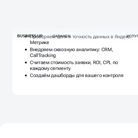
Внедряем аналитику и отслеживаем
всё: от клика до заявки
Проверяем цели и точность данных в Яндекс
Метрике
Внедряем сквозную аналитику: CRM,
CallTracking
Считаем стоимость заявки, ROI, CPL по
каждому сегменту
Создаём дашборды для вашего контроля