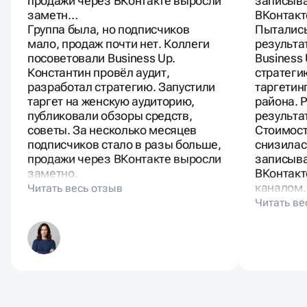
продажи через ВКонтакте выросли
записыва
заметн…
ВКонтакт
Группа была, но подписчиков
Пытались
мало, продаж почти нет. Коллеги
результа
посоветовали Business Up.
Business
Константин провёл аудит,
стратеги
разработал стратегию. Запустили
таргетин
таргет на женскую аудиторию,
района. 
публиковали обзоры средств,
результа
советы. За несколько месяцев
Стоимост
подписчиков стало в разы больше,
снизилас
продажи через ВКонтакте выросли
записыва
заметно.
ВКонтакт
каналом.