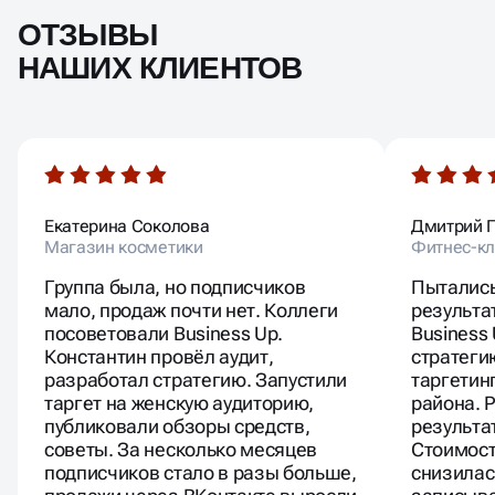
ОТЗЫВЫ
НАШИХ КЛИЕНТОВ
Екатерина Соколова
Дмитрий 
Магазин косметики
Фитнес-кл
Группа была, но подписчиков
Пытались
мало, продаж почти нет. Коллеги
результа
посоветовали Business Up.
Business
Константин провёл аудит,
стратеги
разработал стратегию. Запустили
таргетин
таргет на женскую аудиторию,
района. 
публиковали обзоры средств,
результа
советы. За несколько месяцев
Стоимост
подписчиков стало в разы больше,
снизилас