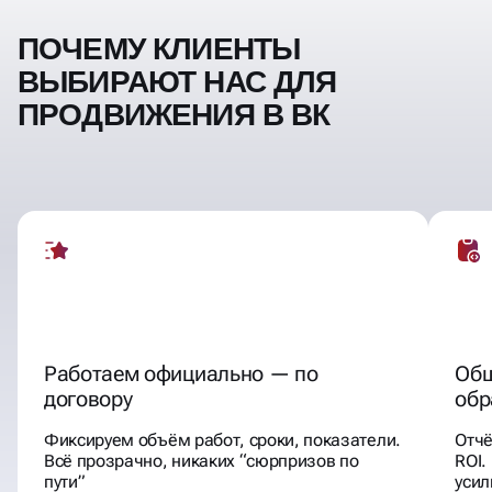
ПОЧЕМУ КЛИЕНТЫ
ВЫБИРАЮТ НАС ДЛЯ
ПРОДВИЖЕНИЯ В ВК
Работаем официально — по
Общ
договору
обр
Фиксируем объём работ, сроки, показатели.
Отчё
Всё прозрачно, никаких “сюрпризов по
ROI.
пути”
уси