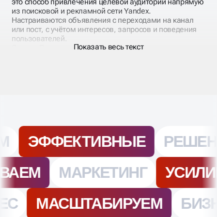
Реклама Телеграм каналов через Яндекс.Директ —
это способ привлечения целевой аудитории напрямую
из поисковой и рекламной сети Yandex.
Настраиваются объявления с переходами на канал
или пост, с учётом интересов, запросов и поведения
пользователей.
Показать весь текст
Яндекс.Директ для Telegram позволяет использовать
весь потенциал контекстной рекламы: гибкую
сегментацию, корректировки ставок, быстрый запуск.
Особенно эффективно работает реклама в ТГ через Я
Директ при продвижении экспертных, нишевых и
коммерческих каналов.
ПРОДВИЖЕНИЕ
ТЕЛЕГРАММ-КАНАЛА В
ЯНДЕКС ДИРЕКТ