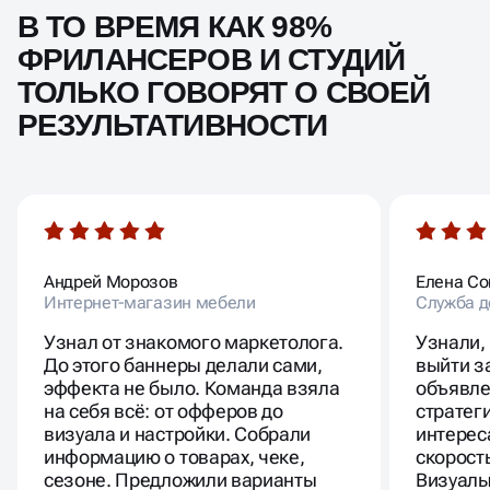
О наших успехах говорят клиенты,
В ТО ВРЕМЯ КАК 98%
ФРИЛАНСЕРОВ И СТУДИЙ
ТОЛЬКО ГОВОРЯТ О СВОЕЙ
РЕЗУЛЬТАТИВНОСТИ
Андрей Морозов
Елена Со
Интернет‑магазин мебели
Служба д
Узнал от знакомого маркетолога.
Узнали,
До этого баннеры делали сами,
выйти з
эффекта не было. Команда взяла
объявле
на себя всё: от офферов до
стратег
визуала и настройки. Собрали
интерес
информацию о товарах, чеке,
скорост