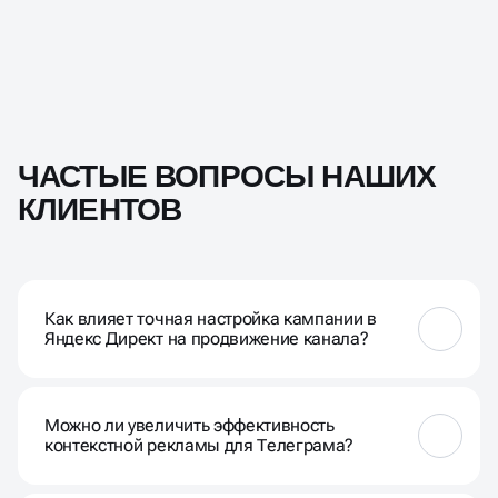
ЧАСТЫЕ ВОПРОСЫ НАШИХ
КЛИЕНТОВ
Как влияет точная настройка кампании в
Яндекс Директ на продвижение канала?
Грамотно собранная семантика, чёткая структура
рекламной кампании и корректные объявления
Можно ли увеличить эффективность
позволяют получить более низкую цену за клик и
контекстной рекламы для Телеграма?
высокую конверсию. Это особенно важно, если вы