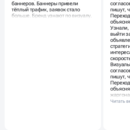
сезоне. Предложили варианты
Визуалы
баннеров. Баннеры привели
согласо
тёплый трафик, заявок стало
пишут, 
больше. Бренд узнают по визуалу.
Переход
объясня
Узнали,
выйти з
объявле
стратег
интерес
скорост
Визуалы
согласо
пишут, 
Переход
объясня
жаргона