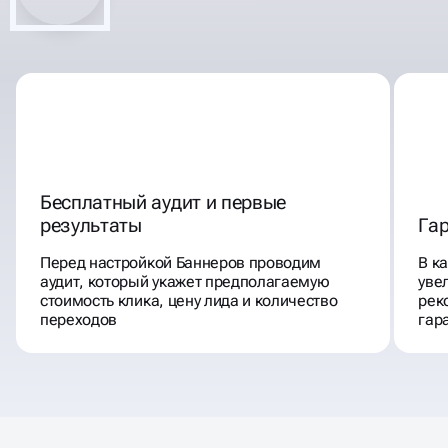
Бесплатный аудит и первые
результаты
Га
Перед настройкой Баннеров проводим
В к
аудит, который укажет предполагаемую
уве
стоимость клика, цену лида и количество
рек
переходов
гар