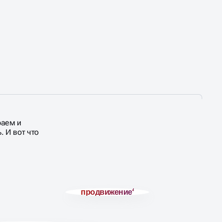
раем и
 И вот что
продвижение
4