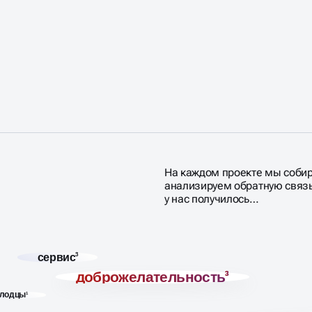
На каждом проекте мы соби
анализируем обратную связь.
у нас получилось…
сервис
3
доброжелательность
3
лодцы
1