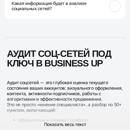
Какая информация будет в анализе
продвижения и выявления и устранения ошибок,
социальных сетей?
мешающих правильному развитию.
Грамотный аудит должен включать как минимум
следующие моменты: количественные показатели
— охват аудитории, подписчики, посты, ретвиты и
т. д.; анализ активности и вовлеченности — рост
подписчиков, лайки, клики, ретвиты и т. д. анализ
конкурентов — используемые инструменты,
АУДИТ СОЦ-СЕТЕЙ ПОД
анализ контента и т. д.
КЛЮЧ В BUSINESS UP
Аудит соцсетей — это глубокая оценка текущего
состояния ваших аккаунтов: визуального оформления,
контента, активности подписчиков, работы с
алгоритмами и эффективности продвижения.
Это не просто «мнение специалиста», а разбор по 50+
пунктам, включающий:
оформление и упаковку профиля
Показать весь текст
структуру контента и тематику