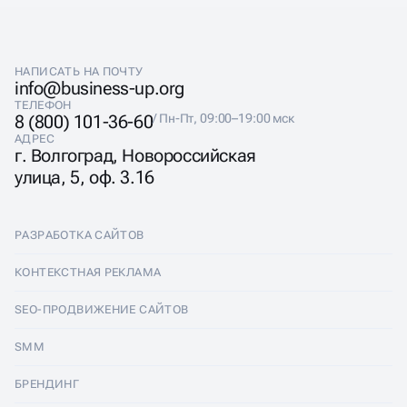
После самостоятельного ведения аккаунта
При смене стратегии или команды
Если упали охваты, вовлечённость или заявки
НАПИСАТЬ НА ПОЧТУ
info@business-up.org
ТЕЛЕФОН
8 (800) 101-36-60
/ Пн-Пт, 09:00–19:00 мск
АДРЕС
г. Волгоград, Новороссийская
улица, 5, оф. 3.16
РАЗРАБОТКА САЙТОВ
Разработка сайтов
КОНТЕКСТНАЯ РЕКЛАМА
Лендинги
Контекстная реклама
SEO-ПРОДВИЖЕНИЕ САЙТОВ
Интернет-магазины
Настройка Яндекс Директ
SEO-продвижение сайтов
SMM
Комплексные аудиты
Ведение Яндекс Директ
Продвижение в Яндексе
SMM
БРЕНДИНГ
Корпоративные сайты
Аудит Яндекс Директ