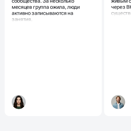
сообщества. За несколько
живым с
месяцев группа ожила, люди
через В
активно записываются на
существ
занятия.