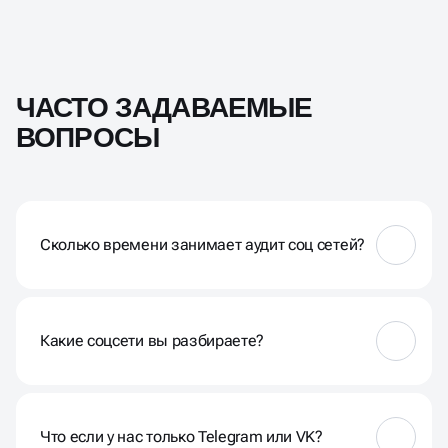
ЧАСТО ЗАДАВАЕМЫЕ
ВОПРОСЫ
Сколько времени занимает аудит соц сетей?
Обычно 2 рабочих дня. Если вы выбрали тариф с
несколькими соцсетями или стратегией — до 3–5
дней максимум. Все сроки оговариваются заранее
Какие соцсети вы разбираете?
Instagram, VK, Telegram, TikTok. Можно разобрать
одну площадку или сразу несколько, если аккаунты
связаны между собой
Что если у нас только Telegram или VK?