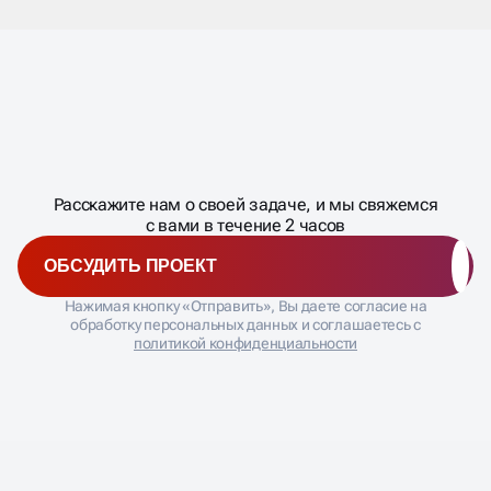
СКОЛЬКО СТОИТ
НАКРУТКА ОТЗЫВОВ В
BUSINESS UP
Масштабирование
процесса
ДАВАЙТЕ
Стоимость зависит от площадки и объема. Например,
Расскажите нам о своей задаче, и мы свяжемся
�
накрутка оценок Авито — цена начинается от 50
с вами в течение 2 часов
рублей за каждый отклик. Вы можете заказать
размещение отзывов на Яндекс, Ozon, Google и других
ОБСУДИТЬ ПРОЕКТ
площадках.
Нажимая кнопку «Отправить», Вы даете согласие на
обработку персональных данных и соглашаетесь с
политикой конфиденциальности
ГАРАНТИИ НА НАКРУТКУ
ОТЗЫВОВ