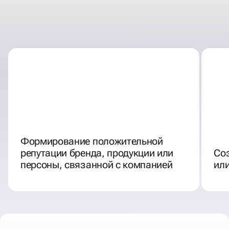
ХОРОШАЯ РЕПУТАЦИЯ В
СЕТИ - ЭТО
Формирование положительной
репутации бренда, продукции или
Соз
персоны, связанной с компанией
или