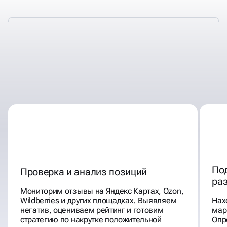
КАК МЫ СДЕЛАЕМ
БОЛЬШЕ ОТЗЫВОВ О ВАС?
По
Проверка и анализ позиций
ра
Мониторим отзывы на Яндекс Картах, Ozon,
Wildberries и других площадках. Выявляем
Нах
негатив, оцениваем рейтинг и готовим
мар
стратегию по накрутке положительной
Опр