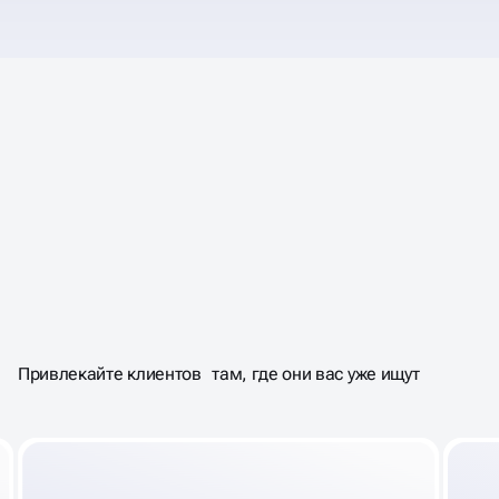
40% ПОЛЬЗОВАТЕЛЕЙ
НАХОДЯТ
ОФЛАЙН БИЗНЕС
А НЕ ЧЕРЕЗ ПОИСК
ЧЕРЕЗ КАРТЫ,
Привлекайте клиентов там, где они вас уже ищут