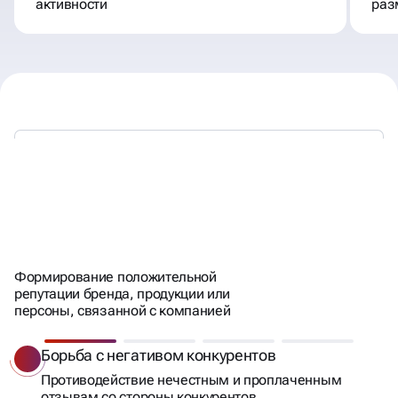
активности
раз
ПОСТРОИМ
ПОЗИТИВНЫЙ
ИМИДЖ
Формирование положительной
репутации бренда, продукции или
персоны, связанной с компанией
Борьба с негативом конкурентов
Противодействие нечестным и проплаченным
отзывам со стороны конкурентов