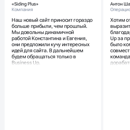
«Siding Plus»
Антон Ш
Компания
Операци
Наш новый сайт приносит гораздо
Хотим о
больше прибыли, чем прошлый.
выразит
Мы довольны динамичной
благода
работой Константина и Евгения,
Up за п
они предложили кучу интересных
было ко
идей для сайта. В дальнейшем
совмест
будем обращаться только в
команда
Business Up.
дорабат