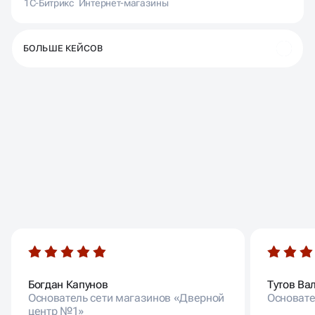
1С-Битрикс
Интернет-магазины
БОЛЬШЕ КЕЙСОВ
ОТЗЫВЫ НАШИХ
КЛИЕНТОВ
Богдан Капунов
Тутов Ва
Основатель сети магазинов «Дверной
Основате
центр №1»