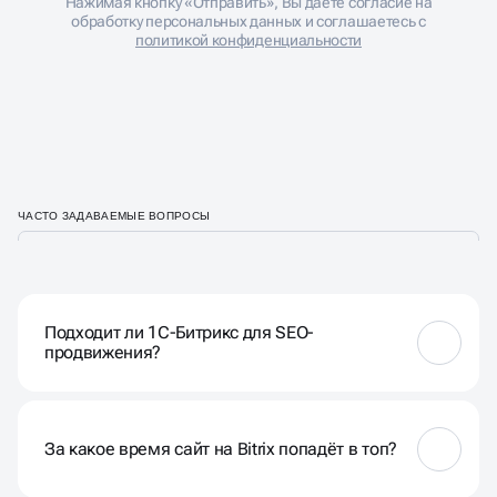
Нажимая кнопку «Отправить», Вы даете согласие на
обработку персональных данных и соглашаетесь с
политикой конфиденциальности
ЧАСТО ЗАДАВАЕМЫЕ ВОПРОСЫ
Подходит ли 1С-Битрикс для SEO-
продвижения?
Да, SEO на Битрикс имеет отличные возможности
для поисковой оптимизации. CMS предоставляет
встроенные инструменты: настройка ЧПУ, мета-
За какое время сайт на Bitrix попадёт в топ?
тегов, микроразметки, модуль SEO, генерация
sitemap.xml.