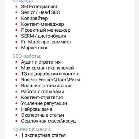
Команда
SEO-специалист
Senior / Head SEO
Копирайтер
Контент-менеджер
Проектный менеджер
SERM / дистрибуция
Fullstack программист
Маркетолог
SEO-работы:
Аудит и стратегия
Max семантика ключей
ТЗ на доработки и контент
Яндекс.Бизнес\Дзен\Ритм
Внешняя оптимизация
Работа с отзывами
Контент-стратегия
Усиление репутации
Нейровыдача
Экспертные статьи
Ссылочная масса\крауд
Контент в месяц:
1 экспертная статья