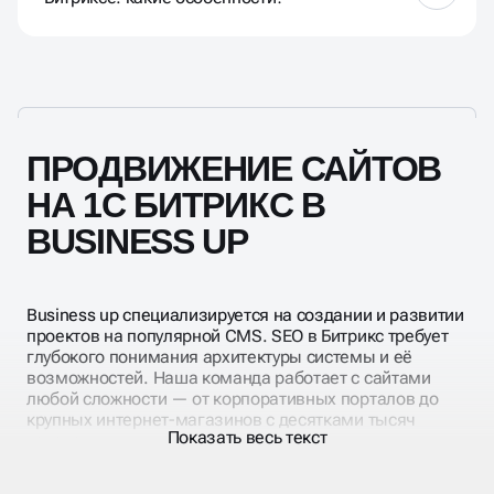
Дубли фильтров: настройте rel="canonical" для
страниц фильтрации и запрещайте
в robots.txt индексацию ссылок с множеством
параметров (Disallow: /*?filter*, Disallow: /*&filter*);
микроразметка: используйте встроенные решения
или модули из Маркетплейса для
ПРОДВИЖЕНИЕ САЙТОВ
добавления Schema.org (Product, Offer,
BreadcrumbList); оптимизация карточек
НА 1С БИТРИКС В
товаров: уделите внимание уникальности
BUSINESS UP
описания, названию, тегам alt для изображений,
SEO-полям для разделов; скорость
загрузки: влияет на ранжирование, используйте
кеширование, компрессию изображений, CDN.
Business up специализируется на создании и развитии
проектов на популярной CMS. SEO в Битрикс требует
глубокого понимания архитектуры системы и её
возможностей. Наша команда работает с сайтами
любой сложности — от корпоративных порталов до
крупных интернет-магазинов с десятками тысяч
Показать весь текст
товаров.
Сопровождение проектов на Битрикс включает