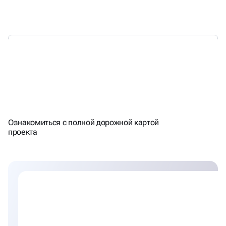
НАЦЕЛЕНЫ НА РЕЗУЛЬТАТ -
Ознакомиться с полной дорожной картой
СЧИТАЕМ ПЛАН\ФАКТ
проекта
ТРАФИКА\ЛИДОВ КАЖДЫЙ
МЕСЯЦ. РАБОТАЕМ С KPI