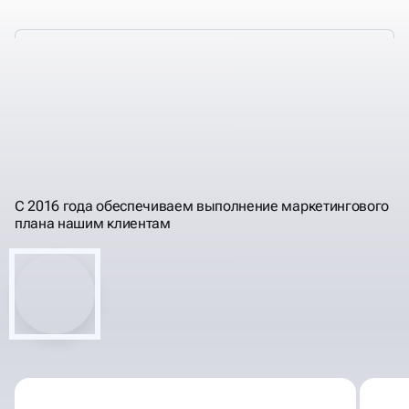
ПРОГНОЗИРУЕМ
РЕЗУЛЬТАТЫ, РАБОТЫ,
ПОНЯТНЫМ ЯЗЫКОМ
ИНВЕСТИЦИИ
С 2016 года обеспечиваем выполнение маркетингового
плана нашим клиентам