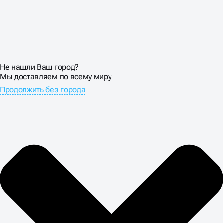
СОПРОВОЖДЕНИЕ
САЙТОВ НА БИТРИКС
Не нашли Ваш город?
Обеспечиваем стабильную работу всех компонентов
Мы доставляем по всему миру
системы и регулярно обновляем платформу до
Продолжить без города
актуальных версий. Сопровождение Bitrix ресурсов
включает мониторинг производительности,
резервное копирование данных и защиту от
вредоносных атак. Настраиваем корректную работу
поисковых фильтров и исключаем появление
дублированного контента.
Устанавливаем расширенные системы аналитики для
отслеживания эффективности SEO-продвижения.
Интегрируем CRM-системы для автоматизации
обработки заявок и выстраиваем эффективные
бизнес-процессы. Создание и продвижение на
Битрикс сопровождается подробной отчётностью по
всем ключевым показателям: позиции в поиске,