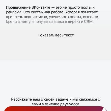
Продвижение ВКонтакте — это не просто посты и
реклама. Это системная работа, которая помогает
привлечь подписчиков, увеличить охваты, вывести
бренд в ленту и получать заявки в директ и CRM.
Показать весь текст
ВЕДЕНИЕ ВКОНТАКТЕ В
BUSINESS UP
Мы предоставляем вам профессиональные услуги
Масштабирование
ведения групп, которые помогут вам добиться
процесса
максимальной эффективности от вашей социальной
ДАВАЙТЕ
сети. Наши эксперты в социальных медиа знают все
секреты успешного продвижения ВКонтакте. Мы
Расскажите нам о своей задаче и мы свяжемся с
�
создаем уникальный контент, который привлекает
вами в течение двух часов
внимание и вовлекает аудиторию. Наши стратегии