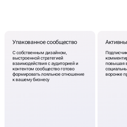
ВСЁ, ЧТО НУЖНО ДЛЯ
ПРОДАЖ
ЧЕРЕЗ ВКОНТАКТЕ
В ОДНОМ
МЕСТЕ
Упакованное сообщество
Активны
С собственным дизайном,
Подписчик
выстроенной стратегией
комменти
взаимодействия с аудиторией и
повышая 
контентом сообщество готово
социальны
формировать лояльное отношение
воронке п
к вашему бизнесу