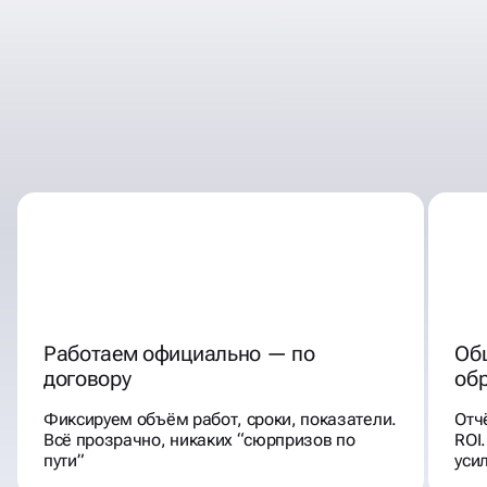
ПОЧЕМУ КЛИЕНТЫ
НАС ДЛЯ ВЕДЕНИЯ ВК
ВЫБИРАЮТ
Работаем официально — по
Об
договору
об
Фиксируем объём работ, сроки, показатели.
Отч
Всё прозрачно, никаких “сюрпризов по
ROI
пути”
уси