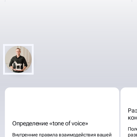
СОПРОВОЖДАЕМ
ЯРКО, ЭФФЕКТИВНО
ГРУППЫ ВК
Ра
ко
Определение «tone of voice»
Пол
Внутренние правила взаимодействия вашей
раз