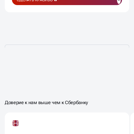
НАМ ДОВЕРЯЮТ НЕ ПРОСТО
ТАК,
НАМ ДОВЕРЯЮТ ЗА
Доверие к нам выше чем к Сбербанку
РЕЗУЛЬТАТ!