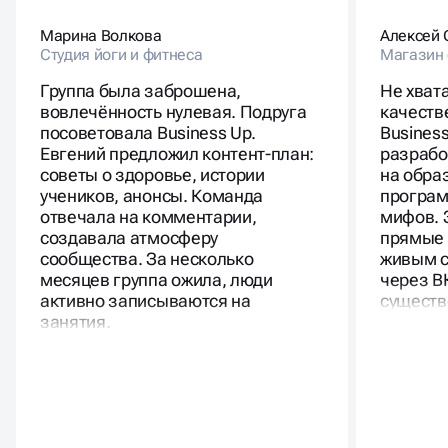
Марина Волкова
Алексей 
Студия йоги и фитнеса
Магазин 
Группа была заброшена,
Не хват
вовлечённость нулевая. Подруга
качеств
посоветовала Business Up.
Busines
Евгений предложил контент-план:
разрабо
советы о здоровье, истории
на обра
учеников, анонсы. Команда
програм
отвечала на комментарии,
мифов. 
создавала атмосферу
прямые 
сообщества. За несколько
живым с
месяцев группа ожила, люди
через В
активно записываются на
существ
занятия.