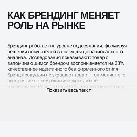
КАК БРЕНДИНГ МЕНЯЕТ
РОЛЬ НА РЫНКЕ
Брендинг работает на уровне подсознания, формируя
решения покупателей за секунды до рационального
анализа. Исследования показывают: товар с
запоминающимся брендом воспринимается на 23%
качественнее идентичного без фирменного стиля.
Бренд продукции не украшает товар — он меняет его
восприятие на нейрохимическом уровне.
Эксперимент Pepsi vs Coca-Cola демонстрирует силу
Показать весь текст
визуальной идентичности. При слепой дегустации
большинство выбирает Pepsi, но при открытом
тестировании побеждает Coca-Cola. Дизайн
активирует участки мозга, отвечающие за
эмоциональную привязанность и память.