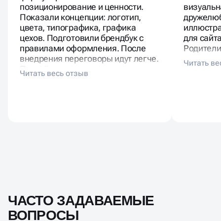
позиционирование и ценности.
визуальн
Показали концепции: логотип,
дружелюб
цвета, типографика, графика
иллюстра
цехов. Подготовили брендбук с
для сайта
правилами оформления. После
Родители
внедрения переговоры идут легче.
«нашла ш
Партнёры отмечают, что проще
нормальн
презентовать руководству.
осознанн
Брендинг показал масштаб и
надёжность.
ЧАСТО ЗАДАВАЕМЫЕ
ВОПРОСЫ