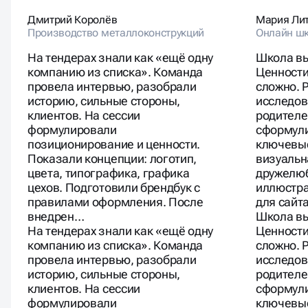
Дмитрий Королёв
Мария Ли
Производство металлоконструкций
Онлайн шк
На тендерах знали как «ещё одну
Школа вы
компанию из списка». Команда
Ценности
провела интервью, разобрали
сложно. 
историю, сильные стороны,
исследов
клиентов. На сессии
родителе
формулировали
сформули
позиционирование и ценности.
ключевые
Показали концепции: логотип,
визуальн
цвета, типографика, графика
дружелюб
цехов. Подготовили брендбук с
иллюстра
правилами оформления. После
для сайт
внедрен…
Школа вы
На тендерах знали как «ещё одну
Ценности
компанию из списка». Команда
сложно. 
провела интервью, разобрали
исследов
историю, сильные стороны,
родителе
клиентов. На сессии
сформули
формулировали
ключевые