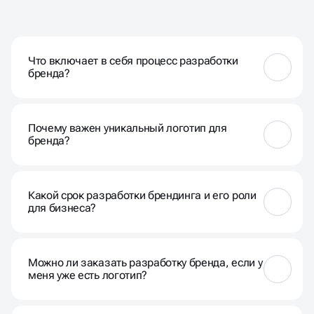
Что включает в себя процесс разработки
бренда?
Разработка бренда в Махачкале включает в себя
создание логотипа, выбор цветовой палитры,
Почему важен уникальный логотип для
разработку шрифтов, формирование стиля
бренда?
общения и создание брендбука.
Уникальный логотип делает бренд запоминаемым
и помогает выделиться среди конкурентов,
Какой срок разработки брендинга и его роли
создавая узнаваемость и доверие у целевой
для бизнеса?
аудитории.
Сроки зависят от сложности проекта, но обычно
брендинг под ключ готов в течение нескольких
Можно ли заказать разработку бренда, если у
недель. Роль — обеспечить единообразие и
меня уже есть логотип?
последовательность в использовании элементов
бренда.
Да, разработка бренда включает в себя не только