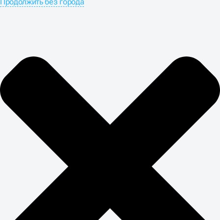
Продолжить без города
BUSINESS-UP
Услуги по созданию брендов часто воспринимаются
как трата денег на красоту, но исследования
доказывают прямое влияние на финансовые
показатели. Разработка брендинга для сети ритейла
может увеличить конверсию на 40% только за счёт
улучшения навигации и визуальной иерархии. Бренд
под ключ окупается через рост лояльности клиентов и
снижение затрат на привлечение новых.
Заказать брендинг в студии Business-up в Махачкале
стоит как долгосрочную инвестицию: правильно
выстроенная визуальная система работает годами,
снижая затраты на маркетинг. Студия брендирования
должна предоставлять не только макеты, но и
гайдлайны с их правильным использованием.