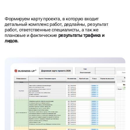
Формируем карту проекта, в которую входит
СЧИТАЕМ ПЛАН\ФАКТ
детальный комплекс работ, дедлайны, результат
работ, ответственные специалисты, а так же
ТРАФИКА\ЛИДОВ КАЖДЫЙ
плановые и фактические
результаты трафика и
лидов.
МЕСЯЦ. РАБОТАЕМ С KPI