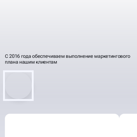
ПРОГНОЗИРУЕМ
РЕЗУЛЬТАТЫ, РАБОТЫ,
ПОНЯТНЫМ ЯЗЫКОМ
ИНВЕСТИЦИИ
С 2016 года обеспечиваем выполнение маркетингового
плана нашим клиентам