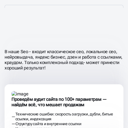
НЕ ПРОСТО
«ПРОКАЧИВАЕМ
МЕТАТЕГИ»,
А ДОБИВАЕМСЯ
РОСТА ЗАЯВОК И ВЫРУЧКИ
В наше Seo - входит классическое сео, локальное сео,
нейровыдача, яндекс бизнес, дзен и работа с ссылками,
краудом. Только комплексный подход- может принести
хороший результат!
Проведём аудит сайта по 100+ параметрам —
найдём всё, что мешает продажам
Технические ошибки: скорость загрузки, дубли, битые
ссылки, индексация
Структуру сайта и внутренние ссылки