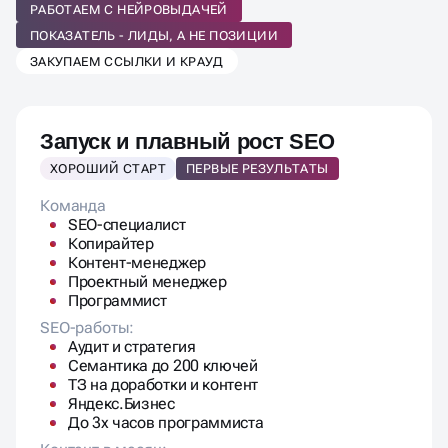
ПРОДВИЖЕНИЯ
РАБОТАЕМ С НЕЙРОВЫДАЧЕЙ
ПОД ВАШ БИЗНЕС
ПОКАЗАТЕЛЬ - ЛИДЫ, А НЕ ПОЗИЦИИ
ЗАКУПАЕМ ССЫЛКИ И КРАУД
Запуск и плавный рост SEO
ХОРОШИЙ СТАРТ
ПЕРВЫЕ РЕЗУЛЬТАТЫ
Команда
SEO-специалист
Копирайтер
Контент-менеджер
Проектный менеджер
Программист
SEO-работы:
Аудит и стратегия
Семантика до 200 ключей
ТЗ на доработки и контент
Яндекс.Бизнес
До 3х часов программиста