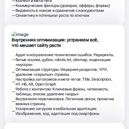
Контент и мета-теги
Коммерческие факторы (доверие, офферы, формы)
Видимость в поиске и сравнение с конкурентами
Семантику и потенциал роста по ключам
Внутренняя оптимизация: устраняем всё,
что мешает сайту расти
Аудит и исправление технических ошибок: Редиректы,
битые ссылки, дубли, robots.txt, sitemap, индексация
«мусора»
Оптимизация структуры: Иерархия разделов, ЧПУ,
удаление «зарытых» страниц
Настройка заголовков и мета-тегов: Title, Description,
H1-H6, Alt, Open Graph
Работа с контентом: Ключевые фразы, читаемость,
таблицы, списки, удаление «воды»
Внутренняя перелинковка: Логичные связи, прокачка
важных страниц
Ускорение загрузки и мобильная адаптация:
Изображения, код, адаптация под смартфоны