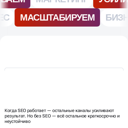
КАК РАЗНЫЕ СЕРВИСЫ
Когда SEO работает — остальные каналы усиливают
ВЛИЯЮТ НА SEO И ТРАФИК
ЯНДЕКСА
результат. Но без SEO — всё остальное краткосрочно и
неустойчиво