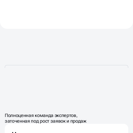
УДАЛЁННЫЙ ОТДЕЛ
ПО ЦЕНЕ
ШТАТНОГО
МАРКЕТИНГА
Полноценная команда экспертов,
МАРКЕТОЛОГА
заточенная под рост заявок и продаж