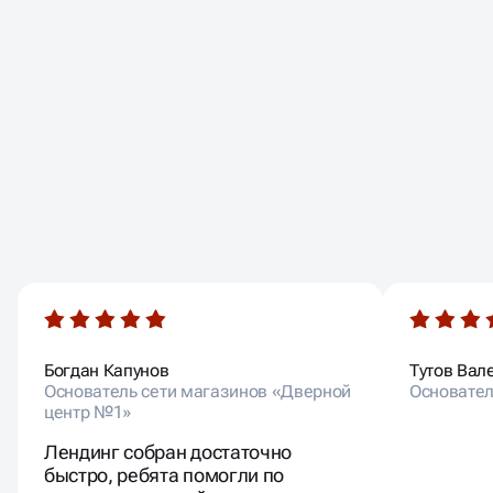
ОТЗЫВЫ НАШИХ
КЛИЕНТОВ
Богдан Капунов
Тутов Вал
Основатель сети магазинов «Дверной
Основател
центр №1»
Лендинг собран достаточно
быстро, ребята помогли по