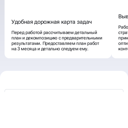
Выв
Удобная дорожная карта задач
Раб
Перед работой рассчитываем детальный
стра
план и декомпозицию с предварительными
прин
результатами. Предоставляем план работ
опти
на 3 месяца и детально следуем ему.
конт
80% БИЗНЕСОВ