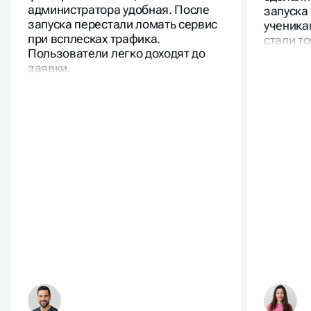
подготовила прототип. Поиск и
кнопкой
фильтры понятные, панель
сделали
администратора удобная. После
запуска
запуска перестали ломать сервис
ученика
при всплесках трафика.
стали то
Пользователи легко доходят до
заявки.