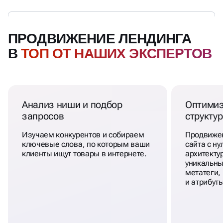
ПРОДВИЖЕНИЕ ЛЕНДИНГА
В
ТОП ОТ НАШИХ ЭКСПЕРТОВ
Анализ ниши и подбор
Оптимиз
запросов
структу
Изучаем конкурентов и собираем
Продвиже
ключевые слова, по которым ваши
сайта с н
клиенты ищут товары в интернете.
архитекту
уникальны
метатеги,
и атрибут