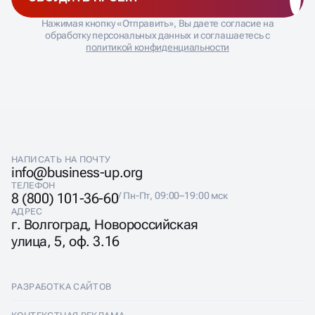
ВЫБОР ПРАВИЛЬНОЙ
ОБСУДИТЬ ПРОЕКТ
СЕМАНТИКИ
Нажимая кнопку «Отправить», Вы даете согласие на
обработку персональных данных и соглашаетесь с
политикой конфиденциальности
Главная ошибка при продвижении одностраничного
сайта — попытка охватить слишком широкую
семантику. Лендинг физически не может
конкурировать по сотне запросов. SEO для лендинга
требует хирургической точности в выборе 5-10
ключевых фраз, по которым страница может реально
попасть в топ.
НАПИСАТЬ НА ПОЧТУ
Фокусируемся на коммерческих запросах средней и
info@business-up.org
низкой частотности. Например, вместо общего
ТЕЛЕФОН
«ремонт квартир» выбираем «ремонт двушки под
8 (800) 101-36-60
/ Пн-Пт, 09:00–19:00 мск
ключ цена» или «евроремонт квартиры в
АДРЕС
новостройке». Такие запросы имеют высокий
г. Волгоград, Новороссийская
коммерческий интент и меньшую конкуренцию.
улица, 5, оф. 3.16
РАЗРАБОТКА САЙТОВ