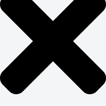
Постоянно тестируем элементы страницы: заголовки,
кнопки, формы, расположение блоков. A/B-
тестирование помогает найти оптимальный баланс
между SEO-требованиями и конверсионными
элементами. Цель — получить максимум заявок с
минимальными затратами на привлечение трафика.