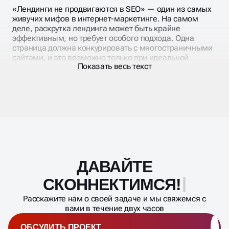
«Лендинги не продвигаются в SEO» — один из самых
живучих мифов в интернет-маркетинге. На самом
деле, раскрутка лендинга может быть крайне
эффективным, но требует особого подхода. Одна
страница должна конкурировать с многостраничными
сайтами, и это возможно только при идеальной
Показать весь текст
оптимизации.
Проблема большинства лендингов — они созданы
исключительно для рекламного трафика и
совершенно не адаптированы под поисковые
запросы. Раскрутка landing page требует баланса
между конверсионными элементами и SEO-
требованиями. Нужно умело совместить продающий
текст с поисковой оптимизацией.
ДАВАЙТЕ
Масштабирование
процесса
СКОННЕКТИМСЯ!
Расскажите нам о своей задаче и мы свяжемся с
вами в течение двух часов