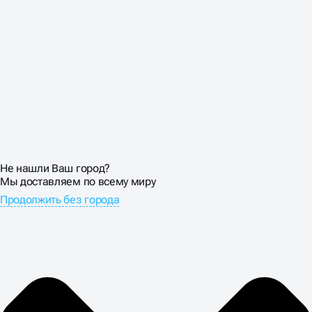
быть достаточно крупными для клика пальцем.
СТОИМОСТЬ
ПРОДВИЖЕНИЕ
ЛЕНДИНГА В BUSINNES
UP
Не нашли Ваш город?
Мы доставляем по всему миру
Продолжить без города
Цена продвижения лендинга оправдывается только
при росте конверсий. Настраиваем детальную
аналитику: отслеживаем источники трафика,
поведение пользователей, конверсии по каждому
каналу. SEO-трафик обычно конвертируется хуже
рекламного, но стоит дешевле.