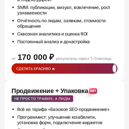
Контекстная реклама: настройка и ведение
в Яндекс Директ
SMM: публикации, визуал, вовлечение, рост
узнаваемости
Отчётность по лидам, заявкам, стоимости
обращения
Сквозная аналитика и оценка ROI
Постоянный анализ и донастройка
170 000 ₽
от
результаты через 1–3 месяца
СДЕЛАТЬ КРАСИВО 🔥
Продвижение + Упаковка
НЕ ПРОСТО ТРАФИК, А ЛИДЫ
Всё из тарифа «Базовое SEO-продвижение»
Программист: улучшение юзабилити,