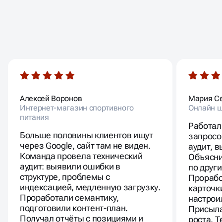
ОТЗЫВЫ
НАШИХ КЛИЕНТОВ
Алексей Воронов
Мария С
Интернет-магазин спортивного
Онлайн ш
питания
Работал
Больше половины клиентов ищут
запросо
через Google, сайт там не виден.
аудит, 
Команда провела технический
Объясни
аудит: выявили ошибки в
по друг
структуре, проблемы с
Прорабо
индексацией, медленную загрузку.
карточк
Проработали семантику,
настрои
подготовили контент-план.
Присыла
Получал отчёты с позициями и
роста. 