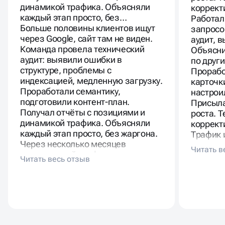
динамикой трафика. Объясняли
коррект
каждый этап просто, без…
Работал
Больше половины клиентов ищут
запросо
через Google, сайт там не виден.
аудит, 
Команда провела технический
Объясни
аудит: выявили ошибки в
по друг
структуре, проблемы с
Прорабо
индексацией, медленную загрузку.
карточк
Проработали семантику,
настрои
подготовили контент-план.
Присыла
Получал отчёты с позициями и
роста. 
динамикой трафика. Объясняли
коррект
каждый этап просто, без жаргона.
Трафик 
Через несколько месяцев
существ
органический трафик вырос
новой а
заметно, появились заявки с
стало с
новых запросов.