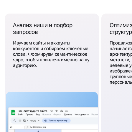
В ТОП ОТ ЭКСПЕРТОВ
Анализ ниши и подбор
Оптимиз
запросов
структу
Изучаем сайты и аккаунты
Продвижен
конкурентов и собираем ключевые
начинаетс
слова. Формируем семантическое
архитекту
ядро, чтобы привлечь именно вашу
метатеги,
аудиторию.
целевые у
изображен
групповые
персональ