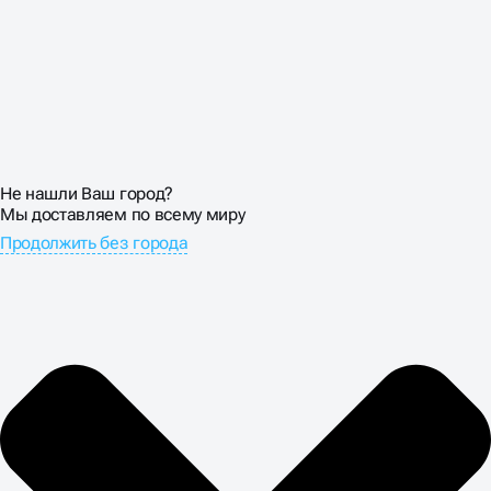
готовить правильные ожидания и помогать новичкам
адаптироваться.
Оптимизируем воронку от первого визита до покупки
годового абонемента. Создаем контент для новичков,
настраиваем email-последовательности,
разрабатываем систему мотивации. Задача —
превратить разовый визит в долгосрочные отношения
с клиентом.
Не нашли Ваш город?
Мы доставляем по всему миру
Продолжить без города
ЗАКАЖИТЕ
ПРОДВИЖЕНИЕ ФИТНЕС-
КЛУБА В BUSINESS UP
Фитнес-индустрия крайне сезонна. Пики спроса —
январь, май, сентябрь. Провалы — февраль-март,