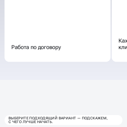
Ка
Работа по договору
кл
ВЫБЕРИТЕ ТАРИФ РЕКЛАМЫ
ВЫБЕРИТЕ ПОДХОДЯЩИЙ ВАРИАНТ — ПОДСКАЖЕМ,
С ЧЕГО ЛУЧШЕ НАЧАТЬ.
ДЛЯ ФИТНЕС КЛУБА