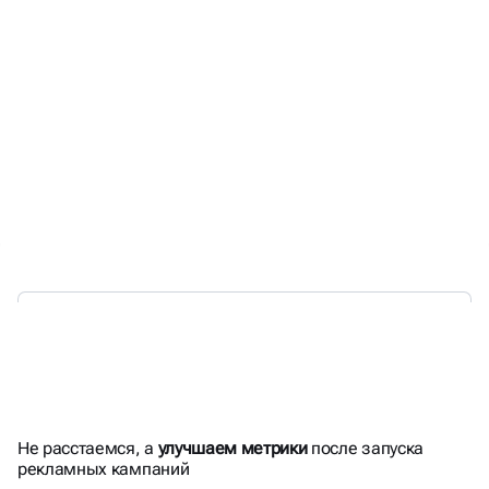
ГОТОВЫ БОРОТЬСЯ
ЗА
Не расстаемся, а
улучшаем метрики
после запуска
РЕЗУЛЬТАТ
рекламных кампаний