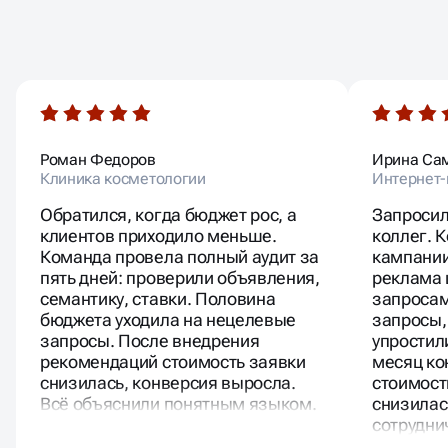
АНАЛИЗ РЕКЛАМЫ
ВАШИ ОТЗЫВЫ
КОНКУРЕНТОВ
Анализ конкурентов Яндекс Директ помогает понять,
Роман Федоров
Ирина Са
какие объявления показываются по нужным
Клиника косметологии
Интернет
запросам, какие ставки используют другие
рекламодатели и какие форматы работают в вашей
Обратился, когда бюджет рос, а
Запросил
нише. Мы изучаем поведение конкурентов, структуру
клиентов приходило меньше.
коллег. 
их рекламных кампаний, ставки в поиске и в РСЯ,
Команда провела полный аудит за
кампании
тексты объявлений и посадочные страницы.
пять дней: проверили объявления,
реклама 
Такой анализ позволяет грамотно выстроить
стратегию и настроить рекламу, которая обходит
семантику, ставки. Половина
запросам
конкурентов по кликабельности и стоимости. На
бюджета уходила на нецелевые
запросы,
основе полученных данных мы оптимизируем
запросы. После внедрения
упростили
семантику, определяем зоны риска и находим точки
рекомендаций стоимость заявки
месяц ко
роста. Это особенно важно при запуске новых
снизилась, конверсия выросла.
стоимост
кампаний или смене ниши.
Всё объяснили понятным языком.
снизилас
сотрудни