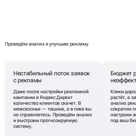
НАСТРОИЛИ
НО ЗАЯВОК ВСЁ РАВНО НЕТ?
ЯНДЕКС ДИРЕКТ,
Проведём анализ и улучшим рекламу
Нестабильный поток заявок
Бюджет р
с рекламы
неэффек
Даже после настройки рекламной
Клики доро
кампании в Яндекс Директ
растёт, а 
количество клиентов скачет. В
анализ рек
межсезонье — тишина, а в пике вы
сократим л
не справляетесь. Проведём анализ
настроим э
и выстроим прогнозируемую
под ваш бю
систему.