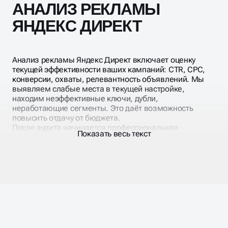
АНАЛИЗ РЕКЛАМЫ
ЯНДЕКС ДИРЕКТ
Анализ рекламы Яндекс Директ включает оценку
текущей эффективности ваших кампаний: CTR, CPC,
конверсии, охваты, релевантность объявлений. Мы
выявляем слабые места в текущей настройке,
находим неэффективные ключи, дубли,
неработающие сегменты. Это даёт возможность
повысить отдачу от бюджета.
После аудита начинается профессиональная
Показать весь текст
настройка объявлений Яндекс Директ. Пишем
заголовки, уточнения, быстрые ссылки, добавляем
изображения. Выполняем A/B-тесты и повышаем CTR.
Проводится настройка поиска Яндекс Директ, РСЯ и
ретаргетинга — для охвата новых и вернувшихся
пользователей.