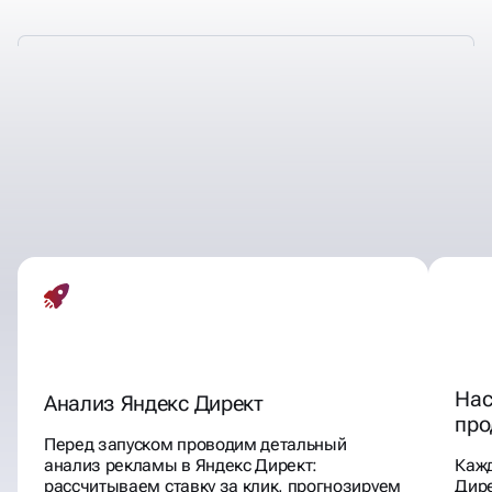
ВОПРОСЫ, НА КОТОРЫЕ
НЕ ОТВЕЧАЮТ
95% АГЕНТСТВ!
Нас
Анализ Яндекс Директ
про
Перед запуском проводим детальный
анализ рекламы в Яндекс Директ:
Кажд
рассчитываем ставку за клик, прогнозируем
Дир