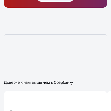
НАМ ДОВЕРЯЮТ НЕ ПРОСТО
ТАК,
НАМ ДОВЕРЯЮТ
ЗА
Доверие к нам выше чем к Сбербанку
РЕЗУЛЬТАТ!