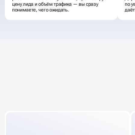
цену лида и объём трафика — вы сразу
по у
понимаете, чего ожидать.
даёт
ЧТО МЫ МОЖЕМ НАСТРОИТЬ
ЯНДЕКС ДИРЕКТ
В