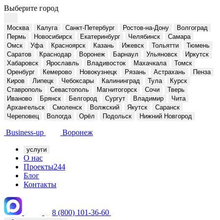
Выберите город
Москва
Калуга
Санкт-Петербург
Ростов-на-Дону
Волгоград
Пермь
Новосибирск
Екатеринбург
Челябинск
Самара
Омск
Уфа
Красноярск
Казань
Ижевск
Тольятти
Тюмень
Саратов
Краснодар
Воронеж
Барнаул
Ульяновск
Иркутск
Хабаровск
Ярославль
Владивосток
Махачкала
Томск
Оренбург
Кемерово
Новокузнецк
Рязань
Астрахань
Пенза
Киров
Липецк
Чебоксары
Калининград
Тула
Курск
Ставрополь
Севастополь
Магнитогорск
Сочи
Тверь
Иваново
Брянск
Белгород
Сургут
Владимир
Чита
Архангельск
Смоленск
Волжский
Якутск
Саранск
Череповец
Вологда
Орёл
Подольск
Нижний Новгород
Business-up
Воронеж
услуги
О нас
Проекты
244
Блог
Контакты
8 (800) 101-36-60