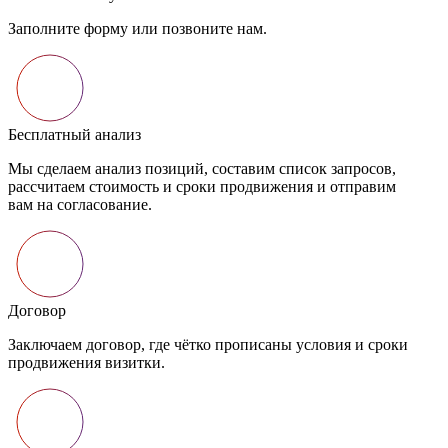
в,
им
роки