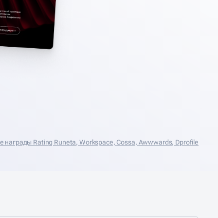
награды Rating Runeta, Workspace, Cossa, Аwwwards, Dprofile