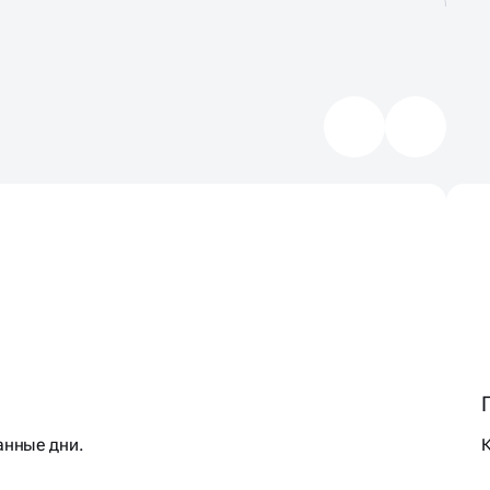
анные дни.
К