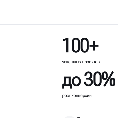
100+
успешных проектов
до 30%
рост конверсии