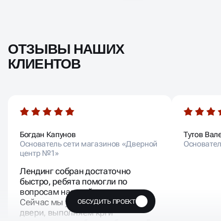
ОТЗЫВЫ НАШИХ
КЛИЕНТОВ
Богдан Капунов
Тутов Вал
Основатель сети магазинов «Дверной
Основател
центр №1»
Лендинг собран достаточно
быстро, ребята помогли по
вопросам настройки рекламы.
Сейчас мы успешно продаем
ОБСУДИТЬ ПРОЕКТ
🔥
двери, выполняем kpi и