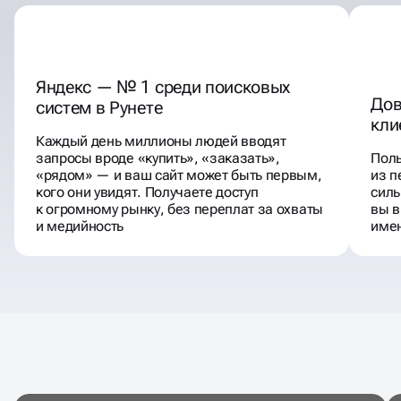
Яндекс — № 1 среди поисковых
Дов
систем в Рунете
кли
Каждый день миллионы людей вводят
запросы вроде «купить», «заказать»,
Пол
«рядом» — и ваш сайт может быть первым,
из п
кого они увидят. Получаете доступ
силь
к огромному рынку, без переплат за охваты
вы в
и медийность
имен