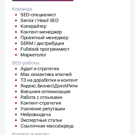
Команда
SEO-специалист
Senior / Head SEO
Копирайтер
Контент-менеджер
Проектный менеджер
SERM / дистрибуция
Fullstack программист
Маркетолог
SEO-работы:
Аудит и стратегия
Max семантика ключей
ТЗ на доработки и контент
Яндекс.Бизнес\Дзен\Ритм
Внешняя оптимизация
Работа с отзывами
Контент-стратегия
Усиление репутации
Нейровыдача
Экспертные статьи
Ссылочная масса\крауд
Контент в месяц: