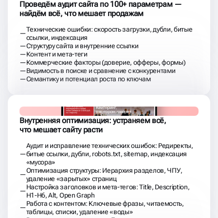
Проведём аудит сайта по 100+ параметрам —
найдём всё, что мешает продажам
Технические ошибки: скорость загрузки, дубли, битые
ссылки, индексация
Структуру сайта и внутренние ссылки
Контент и мета-теги
Коммерческие факторы (доверие, офферы, формы)
Видимость в поиске и сравнение с конкурентами
Семантику и потенциал роста по ключам
Внутренняя оптимизация: устраняем всё,
что мешает сайту расти
Аудит и исправление технических ошибок: Редиректы,
битые ссылки, дубли, robots.txt, sitemap, индексация
«мусора»
Оптимизация структуры: Иерархия разделов, ЧПУ,
удаление «зарытых» страниц
Настройка заголовков и мета-тегов: Title, Description,
H1-H6, Alt, Open Graph
Работа с контентом: Ключевые фразы, читаемость,
таблицы, списки, удаление «воды»