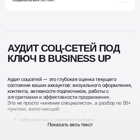
мешающих правильному развитию.
Грамотный аудит должен включать как минимум
следующие моменты: количественные показатели
— охват аудитории, подписчики, посты, ретвиты и
т. д.; анализ активности и вовлеченности — рост
подписчиков, лайки, клики, ретвиты и т. д. анализ
конкурентов — используемые инструменты,
АУДИТ СОЦ-СЕТЕЙ ПОД
анализ контента и т. д.
КЛЮЧ В BUSINESS UP
Аудит соцсетей — это глубокая оценка текущего
состояния ваших аккаунтов: визуального оформления,
контента, активности подписчиков, работы с
алгоритмами и эффективности продвижения.
Это не просто «мнение специалиста», а разбор по 50+
пунктам, включающий:
оформление и упаковку профиля
Показать весь текст
структуру контента и тематику
активность подписчиков
вовлечённость и охваты