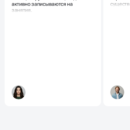
активно записываются на
существ
занятия.