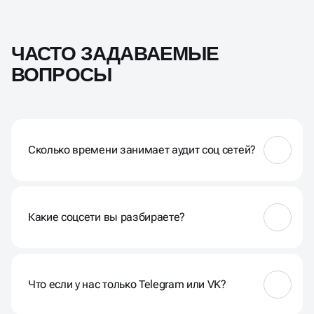
ЧАСТО ЗАДАВАЕМЫЕ
ВОПРОСЫ
Сколько времени занимает аудит соц сетей?
Обычно 2 рабочих дня. Если вы выбрали тариф с
несколькими соцсетями или стратегией — до 3–5
дней максимум. Все сроки оговариваются заранее
Какие соцсети вы разбираете?
Instagram, VK, Telegram, TikTok. Можно разобрать
одну площадку или сразу несколько, если аккаунты
связаны между собой
Что если у нас только Telegram или VK?