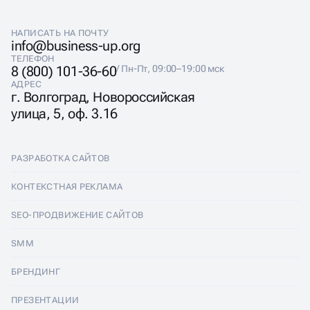
Если упали охваты, вовлечённость или заявки
НАПИСАТЬ НА ПОЧТУ
info@business-up.org
ТЕЛЕФОН
8 (800) 101-36-60
/ Пн-Пт, 09:00–19:00 мск
АДРЕС
г. Волгоград, Новороссийская
улица, 5, оф. 3.16
РАЗРАБОТКА САЙТОВ
Разработка сайтов
КОНТЕКСТНАЯ РЕКЛАМА
Лендинги
Контекстная реклама
SEO-ПРОДВИЖЕНИЕ САЙТОВ
Интернет-магазины
Настройка Яндекс Директ
SEO-продвижение сайтов
SMM
Комплексные аудиты
Ведение Яндекс Директ
Продвижение в Яндексе
SMM
БРЕНДИНГ
Корпоративные сайты
Аудит Яндекс Директ
Продвижение в Google
Аудит социальных сетей
Брендинг
ПРЕЗЕНТАЦИИ
Разработка прототипа
Медийная реклама