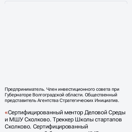
АВТОР И ВЕДУЩИЙ
СТРАТЕГИЧЕСКИХ
СЕССИЙ
ГУДОШНИКОВ
Предприниматель. Член инвестиционного совета при
Губернаторе Волгоградской области. Общественный
АЛЕКСАНДР
представитель Агентства Стратегических Инициатив.
МИХАЙЛОВИЧ
Сертифицированный ментор Деловой Среды
и МШУ Сколково. Треккер Школы стартапов
Сколково. Сертифицированный