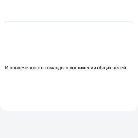
С КАЖДОЙ СЕССИЕЙ
И вовлеченность команды в достижении общих целей
У ВАС БУДЕТ РАСТИ
ТОЧНОСТЬ ПЛАНИРОВАНИЯ