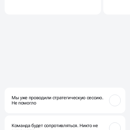
ЧАСТЫЕ ВОПРОСЫ НАШИХ
КЛИЕНТОВ
Мы уже проводили стратегическую сессию.
Не помогло
Проблема — не в самой сессии, а в подходе. Часто
всё ограничивается «разговорами» и отчётом в
Команда будет сопротивляться. Никто не
PowerPoint. Мы работаем иначе: вовлекаем