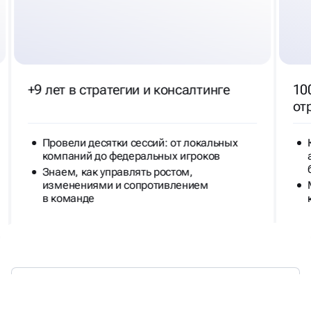
+9 лет в стратегии и консалтинге
10
от
Провели десятки сессий: от локальных
компаний до федеральных игроков
Знаем, как управлять ростом,
изменениями и сопротивлением
в команде