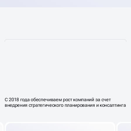
ПОМОГАЕМ ВЫСТРОИТЬ
СТРАТЕГИЮ,
КОТОРАЯ РАБОТАЕТ В
С 2018 года обеспечиваем рост компаний за счет
БИЗНЕСЕ КАЖДЫЙ ДЕНЬ
внедрения стратегического планирования и консалтинга