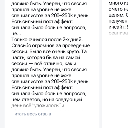
много и
должно быть. Уверен, что сессия
с чего н
прошла на уровне не хуже
целям. 
специалистов за 200–250k в день.
получен
Есть сильный пост эффект:
инсайт: 
сначала было больше вопросов,
реализа
че…
Только очнулся после 2-х дней.
Спасибо огромное за проведение
сессии. Было всё очень круто. Та
часть, которая была на самой
сессии — всё отлично, как и
должно быть. Уверен, что сессия
прошла на уровне не хуже
специалистов за 200–250k в день.
Есть сильный пост эффект:
сначала было больше вопросов,
чем ответов, но на следующий
день всё “уложилось” и
сформировалось в прозрачное
видение.