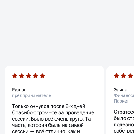
ОТЗЫВЫ НАШИХ
КЛИЕНТОВ
Руслан
Элина
предприниматель
Финансов
Паркет
Только очнулся после 2-х дней.
Стратсе
Спасибо огромное за проведение
было ст
сессии. Было всё очень круто. Та
полезно
часть, которая была на самой
собстве
сессии — всё отлично, как и