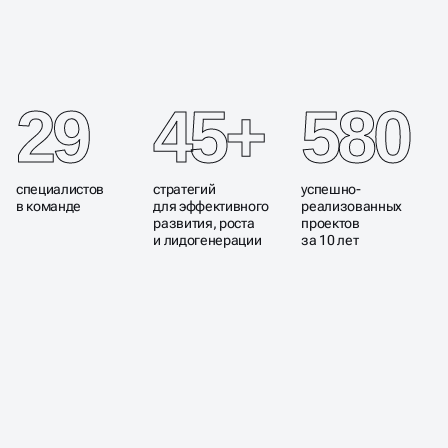
И ЦИФРОВЫЕ РЕШЕНИЯ,
КОТОРЫЕ ДАЮТ РОСТ
БИЗНЕСУ
29
45+
580
специалистов
стратегий
успешно-
в команде
для эффективного
реализованных
развития, роста
проектов
и лидогенерации
за 10 лет