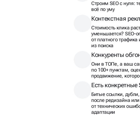
Строим SEO с нуля: 
всё по уму
Контекстная рек
Стоимость клика рас
уменьшается? SEO-о
от платного трафика 
из поиска
Конкуренты обго
Они в ТОПе, а ваш с
по 100+ пунктам, оц
продвижение, которо
Есть конкретные
Битые ссылки, дубли
после редизайна ил
от технических ошиб
адаптации