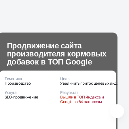
Продвижение сайта
производителя кормовых
добавок в ТОП Google
Тематика
Цель
Т
Производство
Увеличить приток целевых лидов
З
Услуга
Результат
У
SEO-продвижение
Вышли в ТОП Яндекса и
S
Google по 64 запросам