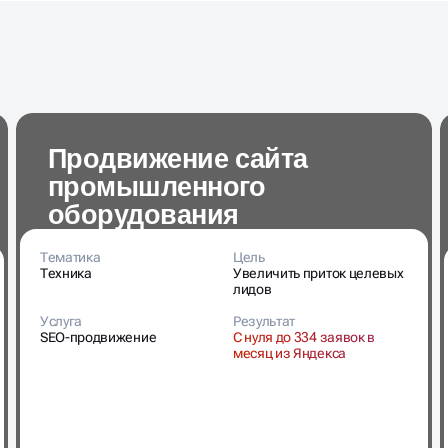
Продвижение сайта
промышленного
оборудования
Тематика
Цель
Техника
Увеличить приток целевых
лидов
Услуга
Результат
SEO-продвижение
С нуля до 334 заявок в
месяц из Яндекса