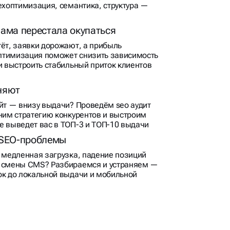
техоптимизация, семантика, структура —
лама перестала окупаться
тёт, заявки дорожают, а прибыль
птимизация поможет снизить зависимость
и выстроить стабильный приток клиентов
няют
айт — внизу выдачи? Проведём seo аудит
еним стратегию конкурентов и выстроим
е выведет вас в ТОП-3 и ТОП-10 выдачи
 SEO-проблемы
, медленная загрузка, падение позиций
и смены CMS? Разбираемся и устраняем —
ок до локальной выдачи и мобильной