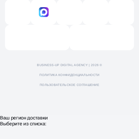
Технический аудит
Продвижение на Яндекс картах и 2GIS
Контакты
Продвижение Яндекс Дзен
Отзывы
Пресс-кит
BUSINESS-UP DIGITAL AGENCY | 2026 ©
ПОЛИТИКА КОНФИДЕНЦИАЛЬНОСТИ
ПОЛЬЗОВАТЕЛЬСКОЕ СОГЛАШЕНИЕ
Ваш регион доставки
Выберите из списка: