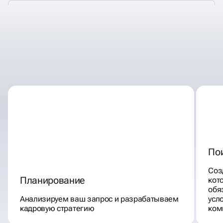
ЭТАПЫ ПОДБОРА
ПЕРСОНАЛА
По
Соз
Планирование
кот
обя
Анализируем ваш запрос и разрабатываем
усл
кадровую стратегию
ком