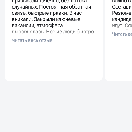
присылали точечно, без потока
важно в
случайных. Постоянная обратная
Состави
связь, быстрые правки. В нас
Резюме 
вникали. Закрыли ключевые
кандида
вакансии, атмосфера
идут. Со
выровнялась. Новые люди быстро
спокойн
вписались, разделяют ценности.
Почти н
Такой подбор выгоднее месяцев
текучка
хаотичного поиска.