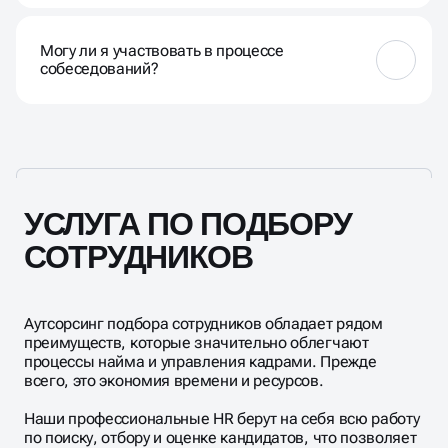
Наша команда опирается на согласованные
критерии, которые включают базовые и
Могу ли я участвовать в процессе
индивидуальные показатели. Базовые — это опыт
собеседований?
работы, уровень образования, дополнительные
навыки, личные качества и соответствие
корпоративной культуре компании, а
Да, но рекомендуем присоединиться в диалоги с
индивидуальные — это те, которые составляем
кандидатами на втором этапе отбора.
вместе с вами.
УСЛУГА ПО ПОДБОРУ
СОТРУДНИКОВ
Аутсорсинг подбора сотрудников обладает рядом
преимуществ, которые значительно облегчают
процессы найма и управления кадрами. Прежде
всего, это экономия времени и ресурсов.
Наши профессиональные HR берут на себя всю работу
по поиску, отбору и оценке кандидатов, что позволяет