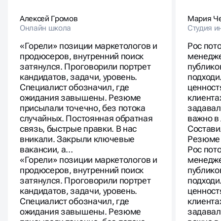
Алексей Громов
Мария Ч
Онлайн школа
Студия и
«Горели» позиции маркетологов и
Рос пот
продюсеров, внутренний поиск
менедже
затянулся. Проговорили портрет
публико
кандидатов, задачи, уровень.
подходи
Специалист обозначил, где
ценност
ожидания завышены. Резюме
клиента
присылали точечно, без потока
задавал
случайных. Постоянная обратная
важно в
связь, быстрые правки. В нас
Состави
вникали. Закрыли ключевые
Резюме 
вакансии, а…
Рос пот
«Горели» позиции маркетологов и
менедже
продюсеров, внутренний поиск
публико
затянулся. Проговорили портрет
подходи
кандидатов, задачи, уровень.
ценност
Специалист обозначил, где
клиента
ожидания завышены. Резюме
задавал