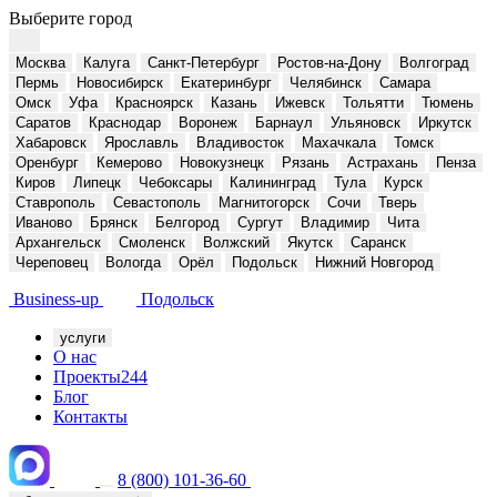
Выберите город
Москва
Калуга
Санкт-Петербург
Ростов-на-Дону
Волгоград
Пермь
Новосибирск
Екатеринбург
Челябинск
Самара
Омск
Уфа
Красноярск
Казань
Ижевск
Тольятти
Тюмень
Саратов
Краснодар
Воронеж
Барнаул
Ульяновск
Иркутск
Хабаровск
Ярославль
Владивосток
Махачкала
Томск
Оренбург
Кемерово
Новокузнецк
Рязань
Астрахань
Пенза
Киров
Липецк
Чебоксары
Калининград
Тула
Курск
Ставрополь
Севастополь
Магнитогорск
Сочи
Тверь
Иваново
Брянск
Белгород
Сургут
Владимир
Чита
Архангельск
Смоленск
Волжский
Якутск
Саранск
Череповец
Вологда
Орёл
Подольск
Нижний Новгород
Business-up
Подольск
услуги
О нас
Проекты
244
Блог
Контакты
8 (800) 101-36-60