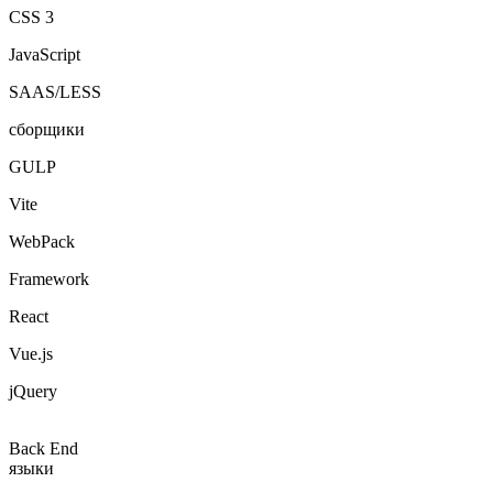
CSS 3
JavaScript
SAAS/LESS
сборщики
GULP
Vite
WebPack
Framework
React
Vue.js
jQuery
Back End
языки