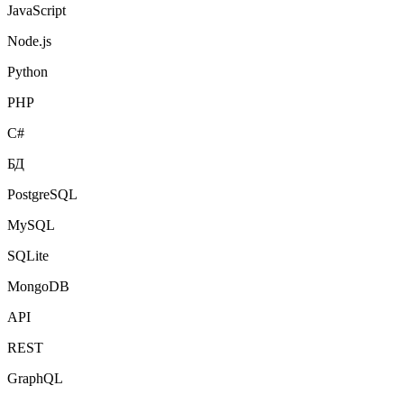
JavaScript
Node.js
Python
PHP
C#
БД
PostgreSQL
MySQL
SQLite
MongoDB
API
REST
GraphQL