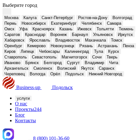
Выберите город
Москва
Калуга
Санкт-Петербург
Ростов-на-Дону
Волгоград
Пермь
Новосибирск
Екатеринбург
Челябинск
Самара
Омск
Уфа
Красноярск
Казань
Ижевск
Тольятти
Тюмень
Саратов
Краснодар
Воронеж
Барнаул
Ульяновск
Иркутск
Хабаровск
Ярославль
Владивосток
Махачкала
Томск
Оренбург
Кемерово
Новокузнецк
Рязань
Астрахань
Пенза
Киров
Липецк
Чебоксары
Калининград
Тула
Курск
Ставрополь
Севастополь
Магнитогорск
Сочи
Тверь
Иваново
Брянск
Белгород
Сургут
Владимир
Чита
Архангельск
Смоленск
Волжский
Якутск
Саранск
Череповец
Вологда
Орёл
Подольск
Нижний Новгород
Business-up
Подольск
услуги
О нас
Проекты
244
Блог
Контакты
8 (800) 101-36-60