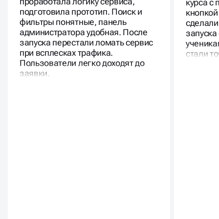
проработала логику сервиса,
курса с
подготовила прототип. Поиск и
кнопкой
фильтры понятные, панель
сделали
администратора удобная. После
запуска
запуска перестали ломать сервис
ученика
при всплесках трафика.
стали то
Пользователи легко доходят до
заявки.