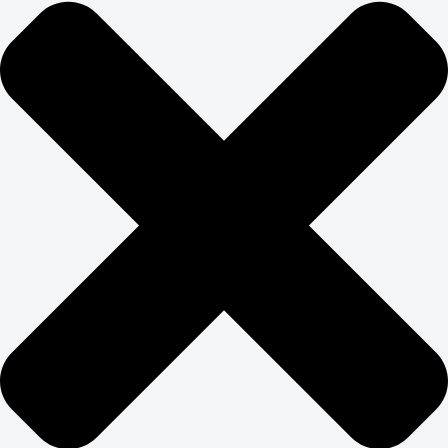
В сезон увеличиваем бюджеты на контекстную
рекламу и работаем с горячими запросами. В
межсезонье фокусируемся на SEO, создании контента
и работе с теми, кто планирует стройку на следующий
год. Правильное планирование позволяет получить
максимум заказов при оптимальных рекламных
затратах.