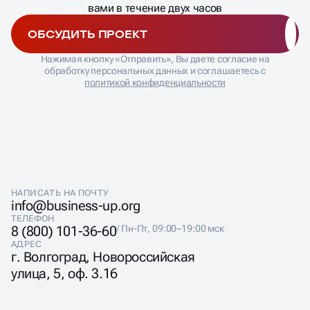
вами в течение двух часов
SEO ОПТИМИЗАЦИЯ
ОБСУДИТЬ ПРОЕКТ
СТРОИТЕЛЬНОГО
Нажимая кнопку «Отправить», Вы даете согласие на
обработку персональных данных и соглашаетесь с
САЙТА
политикой конфиденциальности
В строительстве люди покупают не услугу — они
покупают уверенность в том, что дом будет построен
качественно, в срок и в бюджет. Истории о
недобросовестных подрядчиках создали атмосферу
недоверия ко всей отрасли. SEO строительного сайта
должно работать на преодоление этих барьеров.
НАПИСАТЬ НА ПОЧТУ
info@business-up.org
Создаем контент, который демонстрирует
профессионализм: подробные описания технологий,
ТЕЛЕФОН
8 (800) 101-36-60
/ Пн-Пт, 09:00–19:00 мск
фотоотчеты со строек, интервью с прорабами, сметы
реальных объектов. Продвижение строительной
АДРЕС
г. Волгоград, Новороссийская
компании включает оптимизацию под запросы типа
«надежные строители», «строительство домов
улица, 5, оф. 3.16
отзывы», «как выбрать подрядчика». Цель — стать
экспертным ресурсом в своем сегменте.