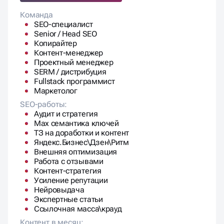
Команда
SEO-специалист
Senior / Head SEO
Копирайтер
Контент-менеджер
Проектный менеджер
SERM / дистрибуция
Fullstack программист
Маркетолог
SEO-работы:
Аудит и стратегия
Max семантика ключей
ТЗ на доработки и контент
Яндекс.Бизнес\Дзен\Ритм
Внешняя оптимизация
Работа с отзывами
Контент-стратегия
Усиление репутации
Нейровыдача
Экспертные статьи
Ссылочная масса\крауд
Контент в месяц: