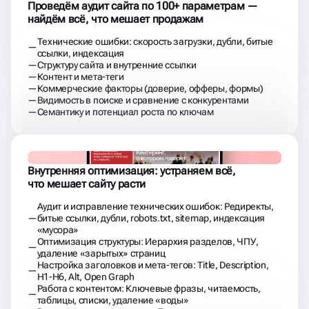
Проведём аудит сайта по 100+ параметрам —
найдём всё, что мешает продажам
Технические ошибки: скорость загрузки, дубли, битые
ссылки, индексация
Структуру сайта и внутренние ссылки
Контент и мета-теги
Коммерческие факторы (доверие, офферы, формы)
Видимость в поиске и сравнение с конкурентами
Семантику и потенциал роста по ключам
Внутренняя оптимизация: устраняем всё,
что мешает сайту расти
Аудит и исправление технических ошибок: Редиректы,
битые ссылки, дубли, robots.txt, sitemap, индексация
«мусора»
Оптимизация структуры: Иерархия разделов, ЧПУ,
удаление «зарытых» страниц
Настройка заголовков и мета-тегов: Title, Description,
H1-H6, Alt, Open Graph
Работа с контентом: Ключевые фразы, читаемость,
таблицы, списки, удаление «воды»