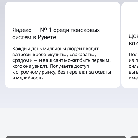
Яндекс — № 1 среди поисковых
Дов
систем в Рунете
кл
Каждый день миллионы людей вводят
запросы вроде «купить», «заказать»,
Пол
«рядом» — и ваш сайт может быть первым,
из 
кого они увидят. Получаете доступ
сил
к огромному рынку, без переплат за охваты
вы 
и медийность
име