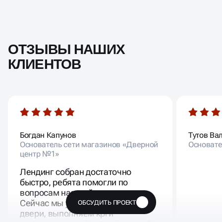
ОТЗЫВЫ НАШИХ
КЛИЕНТОВ
Богдан Капунов
Тутов Ва
Основатель сети магазинов «Дверной
Основате
центр №1»
Лендинг собран достаточно
быстро, ребята помогли по
вопросам настройки рекламы.
Сейчас мы успешно продаем
ОБСУДИТЬ ПРОЕКТ
🔥
двери, выполняем kpi и