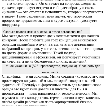
— это логист проекта. Он отвечает на вопросы, следит за
сроками, организует встречи и собирает обратную связь.
Дизайнер — это стратег и исполнитель, который погружается
в задачу. Такое разделение гарантирует, что творческий
процесс не прерывается, а вы в курсе статуса и чувствуете
поддержку.
Сколько правок можно внести на этапе согласования?
Мы закладываем в процесс две ключевые точки для вашего
контроля. После презентации трех концепций выбирается
одна для дальнейшего пути. Затем, на этапе детализации
выбранной концепции, у вас есть возможность внести правки
по цвету, форме и композиции. Такой подход
дисциплинирован и эффективен, он фокусирует участников
на качестве, а не на бесконечных циклах изменений.
У нас узкая ниша (B2B, производство, медицина). У вас есть для
этого опыт?
Специфика — наш союзник. Мы не создаем «красивости», мы
проектируем визуальный язык, который говорит с вашей
аудиторией. Брендбук и фирменный стиль для медицинского
бренда это будет язык доверия и чистоты, для B2B и
производства — язык надежности и технологичности. Мы
изучаем ваших конкурентов, терминологию и путь клиента,
чтобы дизайн работал как часть корпоративной бизнес-