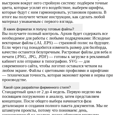
выстроим вокруг него стройную систему: подберем точные
цвета, которые усилят его воздействие, выберем шрифты,
которые будут с ним гармонировать, установим правила. В
итоге вы получите четкие инструкции, как сделать любой
материал узнаваемым с первого взгляда.
В каких форматах я получу готовые файлы?
Вы получаете полный контроль. Архив будет содержать все
необходимое для работы с любыми подрядчиками: Исходные
векторные файлы (.AI, .EPS) — страховой полис на будущее.
Если через год понадобится изменить размер для билборда,
качество останется безупречным. Растровые файлы для веба и
печати (.PNG, .JPG, .PDF) — готовы к загрузке в рекламный
кабинет или отправке в типографию. SVG — для
современного сайта, чтобы логотип оставался четким на
любом экране. Файлы с цветовыми профилями и шрифтами
— техническая точность, которая экономит время и нервы при
производстве.
Какой срок разработки фирменного стиля?
Стандартный цикл от 2 до 4 недель. Первую неделю мы
посвящаем погружению и анализу, затем представляем
концепции. После общего выбора начинается фаза
детализации и создания полного пакета документов. Мы не
штампуем проекты, потому что понимаем: день,
сэкономленный на анализе, позже обернется месяцами