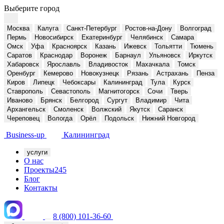
Выберите город
Москва
Калуга
Санкт-Петербург
Ростов-на-Дону
Волгоград
Пермь
Новосибирск
Екатеринбург
Челябинск
Самара
Омск
Уфа
Красноярск
Казань
Ижевск
Тольятти
Тюмень
Саратов
Краснодар
Воронеж
Барнаул
Ульяновск
Иркутск
Хабаровск
Ярославль
Владивосток
Махачкала
Томск
Оренбург
Кемерово
Новокузнецк
Рязань
Астрахань
Пенза
Киров
Липецк
Чебоксары
Калининград
Тула
Курск
Ставрополь
Севастополь
Магнитогорск
Сочи
Тверь
Иваново
Брянск
Белгород
Сургут
Владимир
Чита
Архангельск
Смоленск
Волжский
Якутск
Саранск
Череповец
Вологда
Орёл
Подольск
Нижний Новгород
Business-up
Калининград
услуги
О нас
Проекты
245
Блог
Контакты
8 (800) 101-36-60