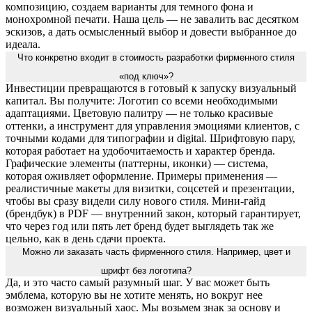
композицию, создаем варианты для темного фона и
монохромной печати. Наша цель — не завалить вас десятком
эскизов, а дать осмысленный выбор и довести выбранное до
идеала.
Что конкретно входит в стоимость разработки фирменного стиля
«под ключ»?
Инвестиции превращаются в готовый к запуску визуальный
капитал. Вы получите: Логотип со всеми необходимыми
адаптациями. Цветовую палитру — не только красивые
оттенки, а инструмент для управления эмоциями клиентов, с
точными кодами для типографии и digital. Шрифтовую пару,
которая работает на удобочитаемость и характер бренда.
Графические элементы (паттерны, иконки) — система,
которая оживляет оформление. Примеры применения —
реалистичные макеты для визитки, соцсетей и презентации,
чтобы вы сразу видели силу нового стиля. Мини-гайд
(брендбук) в PDF — внутренний закон, который гарантирует,
что через год или пять лет бренд будет выглядеть так же
цельно, как в день сдачи проекта.
Можно ли заказать часть фирменного стиля. Например, цвет и
шрифт без логотипа?
Да, и это часто самый разумный шаг. У вас может быть
эмблема, которую вы не хотите менять, но вокруг нее
возможен визуальный хаос. Мы возьмем знак за основу и